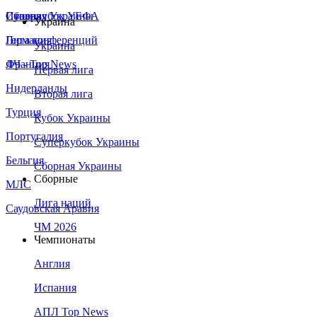
Сборная Украины
Италия
Суперкубок УЕФА
Украина
Германия
Лига конференций
Украина
Франция
ЛЧ - Top News
Первая лига
Нидерланды
Вторая лига
Турция
Кубок Украины
Португалия
Суперкубок Украины
Бельгия
Сборная Украины
Сборные
МЛС
Лига наций
Саудовская Аравия
ЧМ 2026
Чемпионаты
Англия
Испания
АПЛ Top News