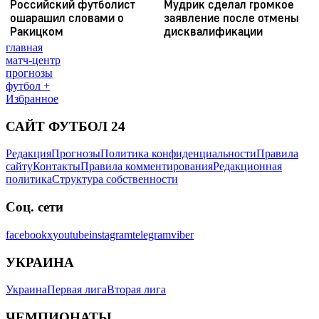
главная
матч-центр
прогнозы
футбол +
Избранное
САЙТ ФУТБОЛ 24
Редакция
Прогнозы
Политика конфиденциальности
Правила
сайту
Контакты
Правила комментирования
Редакционная
политика
Структура собственности
Соц. сети
facebook
x
youtube
instagram
telegram
viber
УКРАИНА
Украина
Первая лига
Вторая лига
ЧЕМПИОНАТЫ