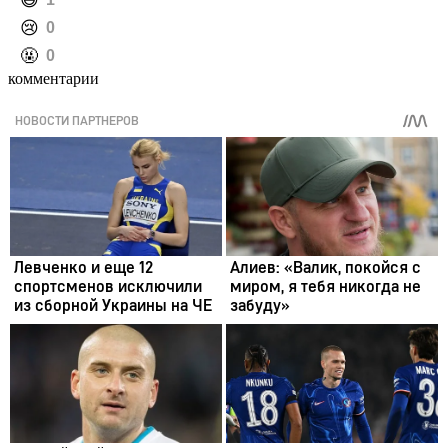
️😄
️😢
0
️🤬
0
комментарии