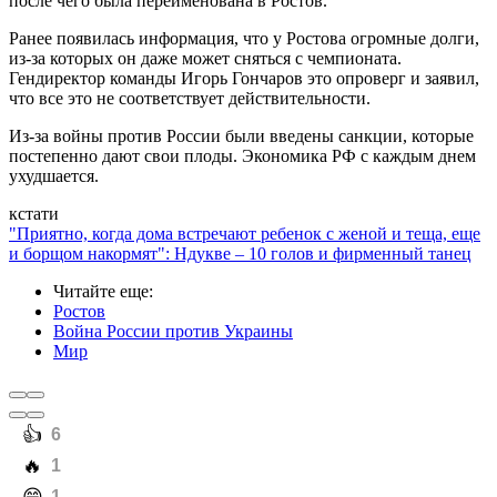
после чего была переименована в Ростов.
Ранее появилась информация, что у Ростова огромные долги,
из-за которых он даже может сняться с чемпионата.
Гендиректор команды Игорь Гончаров это опроверг и заявил,
что все это не соответствует действительности.
Из-за войны против России были введены санкции, которые
постепенно дают свои плоды. Экономика РФ с каждым днем
ухудшается.
кстати
"Приятно, когда дома встречают ребенок с женой и теща, еще
и борщом накормят": Ндукве – 10 голов и фирменный танец
Читайте еще
:
Ростов
Война России против Украины
Мир
️👍
6
️🔥
1
1