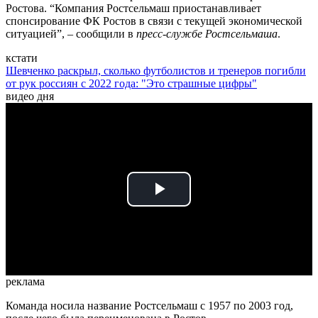
Ростова. “Компания Ростсельмаш приостанавливает
спонсирование ФК Ростов в связи с текущей экономической
ситуацией”, – сообщили в
пресс-службе Ростсельмаша
.
кстати
Шевченко раскрыл, сколько футболистов и тренеров погибли
от рук россиян с 2022 года: "Это страшные цифры"
видео дня
Play
Video
реклама
Команда носила название Ростсельмаш с 1957 по 2003 год,