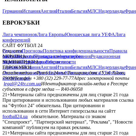
Германия
Испания
Англия
Италия
Бельгия
МЛС
Нидерланды
Фран
ЕВРОКУБКИ
Лига чемпионов
Лига Европы
Юношеская лига УЕФА
Лига
конференций
САЙТ ФУТБОЛ 24
Редакция
Соц. сети
Прогнозы
Политика конфиденциальности
Правила
сайту
facebook
УКРАИНА
Контакты
x
youtube
Правила комментирования
instagram
telegram
viber
Редакционная
политика
Украина
ЧЕМПИОНАТЫ
Первая лига
Структура собственности
Вторая лига
Германия
ЕВРОКУБКИ
Испания
Англия
Италия
Бельгия
МЛС
Нидерланды
Фран
Лига чемпионов
Онлайн-медиа «Футбол 24»
Лига Европы
пл. Галицкая, дом. 15, м. Львов,
Юношеская лига УЕФА
Лига
конференций
79008
Телефон +380 (32) 229-77-77
Адрес электронной почты
legal@24tv.com.ua
Идентификатор онлайн-медиа в Реестре
субъектов в сфере медиа — R40-06058
21+
Материалы сайта предназначены для лиц старше 21 года
При цитировании и использовании любых материалов ссылка
на "Футбол 24" обязательна. При цитировании и
использовании в сети Интернет гиперссылка на сайтт
football24.ua
обязательное. Материалы со знаком
"Спецпроект", "Партнерский материал", "Реклама", "Новости
компаний" публикуем на правах рекламы.
21+
Материалы сайта предназначены для лиц старше 21 года