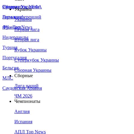
Сборная Украины
Италия
Суперкубок УЕФА
Украина
Германия
Лига конференций
Украина
Франция
ЛЧ - Top News
Первая лига
Нидерланды
Вторая лига
Турция
Кубок Украины
Португалия
Суперкубок Украины
Бельгия
Сборная Украины
Сборные
МЛС
Лига наций
Саудовская Аравия
ЧМ 2026
Чемпионаты
Англия
Испания
АПЛ Top News