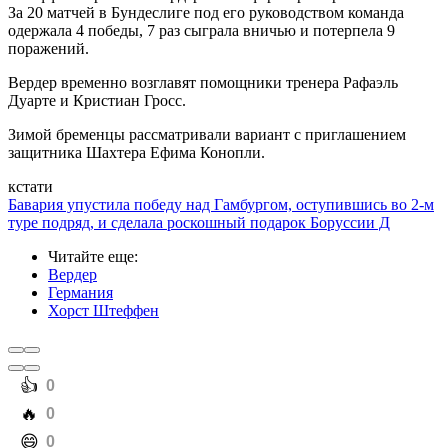
За 20 матчей в Бундеслиге под его руководством команда
одержала 4 победы, 7 раз сыграла вничью и потерпела 9
поражений.
Вердер временно возглавят помощники тренера Рафаэль
Дуарте и Кристиан Гросс.
Зимой бременцы рассматривали вариант с приглашением
защитника Шахтера Ефима Конопли.
кстати
Бавария упустила победу над Гамбургом, оступившись во 2-м
туре подряд, и сделала роскошный подарок Боруссии Д
Читайте еще
:
Вердер
Германия
Хорст Штеффен
️👍
0
️🔥
0
️😄
0