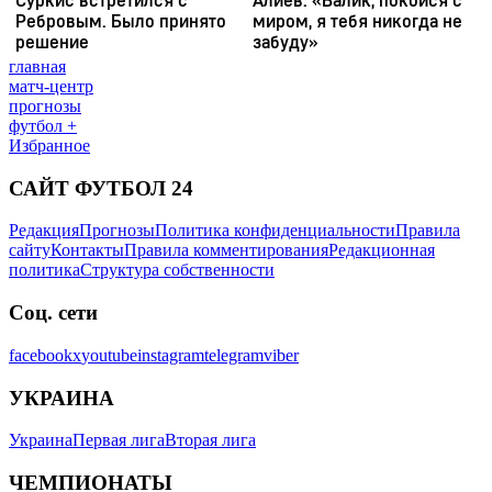
главная
матч-центр
прогнозы
футбол +
Избранное
САЙТ ФУТБОЛ 24
Редакция
Прогнозы
Политика конфиденциальности
Правила
сайту
Контакты
Правила комментирования
Редакционная
политика
Структура собственности
Соц. сети
facebook
x
youtube
instagram
telegram
viber
УКРАИНА
Украина
Первая лига
Вторая лига
ЧЕМПИОНАТЫ