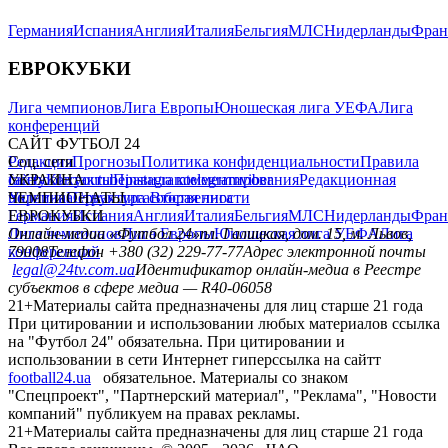
Германия
Испания
Англия
Италия
Бельгия
МЛС
Нидерланды
Фран
ЕВРОКУБКИ
Лига чемпионов
Лига Европы
Юношеская лига УЕФА
Лига
конференций
САЙТ ФУТБОЛ 24
Редакция
Соц. сети
Прогнозы
Политика конфиденциальности
Правила
сайту
facebook
УКРАИНА
Контакты
x
youtube
Правила комментирования
instagram
telegram
viber
Редакционная
политика
Украина
ЧЕМПИОНАТЫ
Первая лига
Структура собственности
Вторая лига
Германия
ЕВРОКУБКИ
Испания
Англия
Италия
Бельгия
МЛС
Нидерланды
Фран
Лига чемпионов
Онлайн-медиа «Футбол 24»
Лига Европы
пл. Галицкая, дом. 15, м. Львов,
Юношеская лига УЕФА
Лига
конференций
79008
Телефон +380 (32) 229-77-77
Адрес электронной почты
legal@24tv.com.ua
Идентификатор онлайн-медиа в Реестре
субъектов в сфере медиа — R40-06058
21+
Материалы сайта предназначены для лиц старше 21 года
При цитировании и использовании любых материалов ссылка
на "Футбол 24" обязательна. При цитировании и
использовании в сети Интернет гиперссылка на сайтт
football24.ua
обязательное. Материалы со знаком
"Спецпроект", "Партнерский материал", "Реклама", "Новости
компаний" публикуем на правах рекламы.
21+
Материалы сайта предназначены для лиц старше 21 года