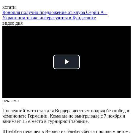
кстати
Конопля получил предложение от клуба Серии А –
Украинцем также интересуются в Бундеслиге
видео дня
Play
Video
реклама
Последний матч стал для Вердера десятым подряд без побед в
чемпионате Германии. Команда не выигрывала с 7 ноября и
занимает 15-е место в турнирной таблице.
Штеффен перешел в Вердер из Эльферсберга прошлым летом.