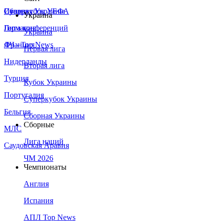
Сборная Украины
Италия
Суперкубок УЕФА
Украина
Германия
Лига конференций
Украина
Франция
ЛЧ - Top News
Первая лига
Нидерланды
Вторая лига
Турция
Кубок Украины
Португалия
Суперкубок Украины
Бельгия
Сборная Украины
Сборные
МЛС
Лига наций
Саудовская Аравия
ЧМ 2026
Чемпионаты
Англия
Испания
АПЛ Top News