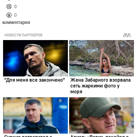
️😢
0
️🤬
0
комментарии