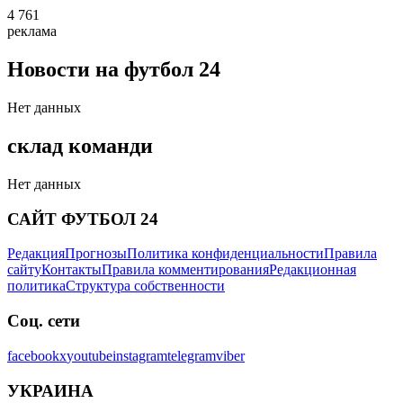
4 761
реклама
Новости на футбол 24
Нет данных
склад команди
Нет данных
САЙТ ФУТБОЛ 24
Редакция
Прогнозы
Политика конфиденциальности
Правила
сайту
Контакты
Правила комментирования
Редакционная
политика
Структура собственности
Соц. сети
facebook
x
youtube
instagram
telegram
viber
УКРАИНА