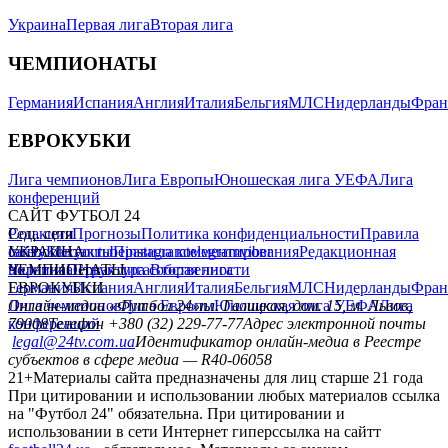
Украина
Первая лига
Вторая лига
ЧЕМПИОНАТЫ
Германия
Испания
Англия
Италия
Бельгия
МЛС
Нидерланды
Фран
ЕВРОКУБКИ
Лига чемпионов
Лига Европы
Юношеская лига УЕФА
Лига
конференций
САЙТ ФУТБОЛ 24
Редакция
Соц. сети
Прогнозы
Политика конфиденциальности
Правила
сайту
facebook
УКРАИНА
Контакты
x
youtube
Правила комментирования
instagram
telegram
viber
Редакционная
политика
Украина
ЧЕМПИОНАТЫ
Первая лига
Структура собственности
Вторая лига
Германия
ЕВРОКУБКИ
Испания
Англия
Италия
Бельгия
МЛС
Нидерланды
Фран
Лига чемпионов
Онлайн-медиа «Футбол 24»
Лига Европы
пл. Галицкая, дом. 15, м. Львов,
Юношеская лига УЕФА
Лига
конференций
79008
Телефон +380 (32) 229-77-77
Адрес электронной почты
legal@24tv.com.ua
Идентификатор онлайн-медиа в Реестре
субъектов в сфере медиа — R40-06058
21+
Материалы сайта предназначены для лиц старше 21 года
При цитировании и использовании любых материалов ссылка
на "Футбол 24" обязательна. При цитировании и
использовании в сети Интернет гиперссылка на сайтт