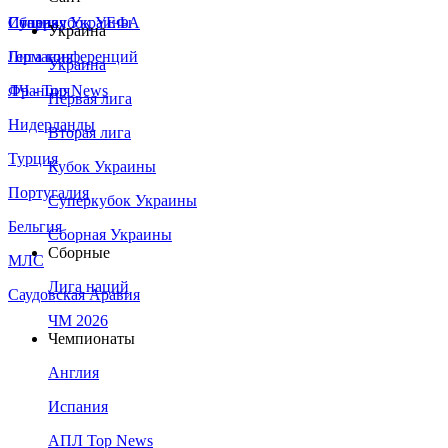
Сборная Украины
Италия
Суперкубок УЕФА
Украина
Германия
Лига конференций
Украина
Франция
ЛЧ - Top News
Первая лига
Нидерланды
Вторая лига
Турция
Кубок Украины
Португалия
Суперкубок Украины
Бельгия
Сборная Украины
Сборные
МЛС
Лига наций
Саудовская Аравия
ЧМ 2026
Чемпионаты
Англия
Испания
АПЛ Top News