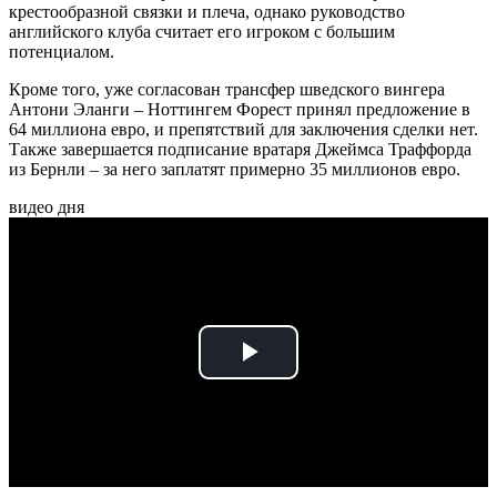
крестообразной связки и плеча, однако руководство
английского клуба считает его игроком с большим
потенциалом.
Кроме того, уже согласован трансфер шведского вингера
Антони Эланги – Ноттингем Форест принял предложение в
64 миллиона евро, и препятствий для заключения сделки нет.
Также завершается подписание вратаря Джеймса Траффорда
из Бернли – за него заплатят примерно 35 миллионов евро.
видео дня
Play
Video