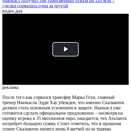
Ньюкасл получил три трансферных отказа на 120 млн –
сделки сорвались одна за другой
видео дня
Play
Video
реклама
После того как сорвался трансфер Марка Гехи, главный
тренер Ньюкасла Эдди Хау убежден, что именно Скальвини
должен стать основным усилением в защите. Ньюкасл уже
готовится сделать официальное предложение – несмотря на
оценку игрока в 35 миллионов евро, ожидается, что Аталанта
потребует большую сумму. Стоит отметить, что в прошлом
сезоне Скальвини провел лишь 8 матчей из-за травмы