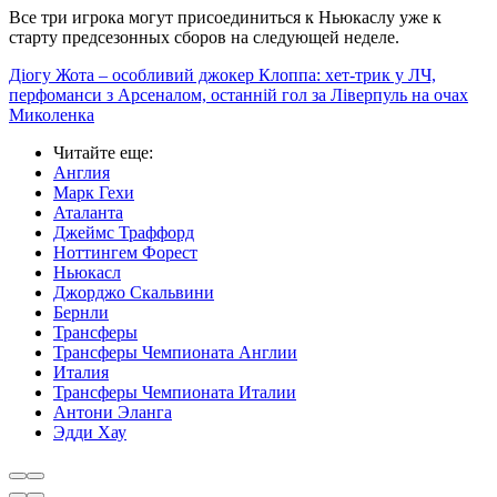
Все три игрока могут присоединиться к Ньюкаслу уже к
старту предсезонных сборов на следующей неделе.
Діогу Жота – особливий джокер Клоппа: хет-трик у ЛЧ,
перфоманси з Арсеналом, останній гол за Ліверпуль на очах
Миколенка
Читайте еще
:
Англия
Марк Гехи
Аталанта
Джеймс Траффорд
Ноттингем Форест
Ньюкасл
Джорджо Скальвини
Бернли
Трансферы
Трансферы Чемпионата Англии
Италия
Трансферы Чемпионата Италии
Антони Эланга
Эдди Хау