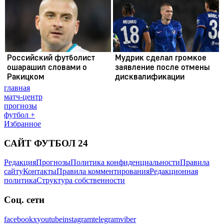
главная
матч-центр
прогнозы
футбол +
Избранное
САЙТ ФУТБОЛ 24
Редакция
Прогнозы
Политика конфиденциальности
Правила
сайту
Контакты
Правила комментирования
Редакционная
политика
Структура собственности
Соц. сети
facebook
x
youtube
instagram
telegram
viber