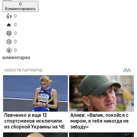
0
Комментировать
️👍
0
️🔥
0
️😄
0
️😢
0
️🤬
0
комментарии