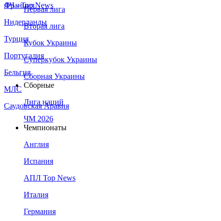
Франция
ЛЧ - Top News
Первая лига
Нидерланды
Вторая лига
Турция
Кубок Украины
Португалия
Суперкубок Украины
Бельгия
Сборная Украины
Сборные
МЛС
Лига наций
Саудовская Аравия
ЧМ 2026
Чемпионаты
Англия
Испания
АПЛ Top News
Италия
Германия