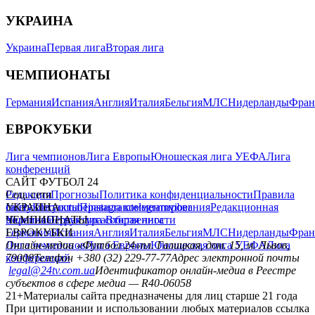
УКРАИНА
Украина
Первая лига
Вторая лига
ЧЕМПИОНАТЫ
Германия
Испания
Англия
Италия
Бельгия
МЛС
Нидерланды
Фран
ЕВРОКУБКИ
Лига чемпионов
Лига Европы
Юношеская лига УЕФА
Лига
конференций
САЙТ ФУТБОЛ 24
Редакция
Соц. сети
Прогнозы
Политика конфиденциальности
Правила
сайту
facebook
УКРАИНА
Контакты
x
youtube
Правила комментирования
instagram
telegram
viber
Редакционная
политика
Украина
ЧЕМПИОНАТЫ
Первая лига
Структура собственности
Вторая лига
Германия
ЕВРОКУБКИ
Испания
Англия
Италия
Бельгия
МЛС
Нидерланды
Фран
Лига чемпионов
Онлайн-медиа «Футбол 24»
Лига Европы
пл. Галицкая, дом. 15, м. Львов,
Юношеская лига УЕФА
Лига
конференций
79008
Телефон +380 (32) 229-77-77
Адрес электронной почты
legal@24tv.com.ua
Идентификатор онлайн-медиа в Реестре
субъектов в сфере медиа — R40-06058
21+
Материалы сайта предназначены для лиц старше 21 года
При цитировании и использовании любых материалов ссылка