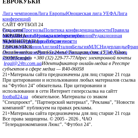
ЕВРОКУБКИ
Лига чемпионов
Лига Европы
Юношеская лига УЕФА
Лига
конференций
САЙТ ФУТБОЛ 24
Редакция
Соц. сети
Прогнозы
Политика конфиденциальности
Правила
сайту
facebook
УКРАИНА
Контакты
x
youtube
Правила комментирования
instagram
telegram
viber
Редакционная
политика
Украина
ЧЕМПИОНАТЫ
Первая лига
Структура собственности
Вторая лига
Германия
ЕВРОКУБКИ
Испания
Англия
Италия
Бельгия
МЛС
Нидерланды
Фран
Лига чемпионов
Онлайн-медиа «Футбол 24»
Лига Европы
пл. Галицкая, дом. 15, м. Львов,
Юношеская лига УЕФА
Лига
конференций
79008
Телефон +380 (32) 229-77-77
Адрес электронной почты
legal@24tv.com.ua
Идентификатор онлайн-медиа в Реестре
субъектов в сфере медиа — R40-06058
21+
Материалы сайта предназначены для лиц старше 21 года
При цитировании и использовании любых материалов ссылка
на "Футбол 24" обязательна. При цитировании и
использовании в сети Интернет гиперссылка на сайтт
football24.ua
обязательное. Материалы со знаком
"Спецпроект", "Партнерский материал", "Реклама", "Новости
компаний" публикуем на правах рекламы.
21+
Материалы сайта предназначены для лиц старше 21 года
Все права защищены. © 2005 -
2026
, ЧАО
"Телерадиокомпания Люкс". "Футбол 24".