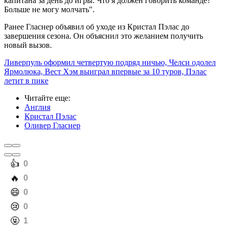
капитана за день до игры. Что я должен говорить команде?
Больше не могу молчать".
Ранее Гласнер объявил об уходе из Кристал Пэлас до
завершения сезона. Он объяснил это желанием получить
новый вызов.
Ливерпуль оформил четвертую подряд ничью, Челси одолел
Ярмолюка, Вест Хэм выиграл впервые за 10 туров, Пэлас
летит в пике
Читайте еще
:
Англия
Кристал Пэлас
Оливер Гласнер
️👍
0
️🔥
0
️😄
0
️😢
0
️🤬
1