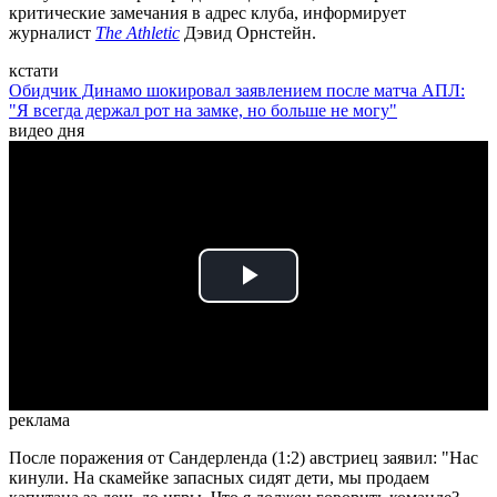
критические замечания в адрес клуба, информирует
журналист
The Athletic
Дэвид Орнстейн.
кстати
Обидчик Динамо шокировал заявлением после матча АПЛ:
"Я всегда держал рот на замке, но больше не могу"
видео дня
Play
Video
реклама
После поражения от Сандерленда (1:2) австриец заявил: "Нас
кинули. На скамейке запасных сидят дети, мы продаем