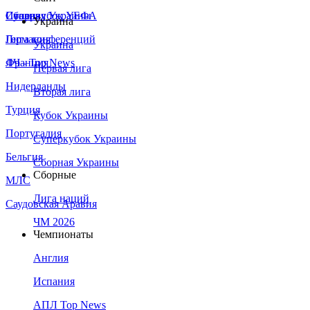
Сборная Украины
Италия
Суперкубок УЕФА
Украина
Германия
Лига конференций
Украина
Франция
ЛЧ - Top News
Первая лига
Нидерланды
Вторая лига
Турция
Кубок Украины
Португалия
Суперкубок Украины
Бельгия
Сборная Украины
Сборные
МЛС
Лига наций
Саудовская Аравия
ЧМ 2026
Чемпионаты
Англия
Испания
АПЛ Top News