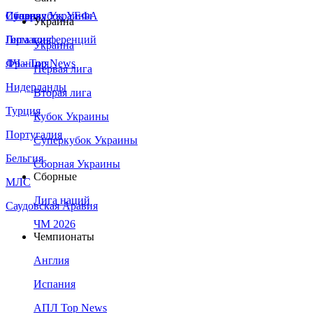
Сборная Украины
Италия
Суперкубок УЕФА
Украина
Германия
Лига конференций
Украина
Франция
ЛЧ - Top News
Первая лига
Нидерланды
Вторая лига
Турция
Кубок Украины
Португалия
Суперкубок Украины
Бельгия
Сборная Украины
Сборные
МЛС
Лига наций
Саудовская Аравия
ЧМ 2026
Чемпионаты
Англия
Испания
АПЛ Top News