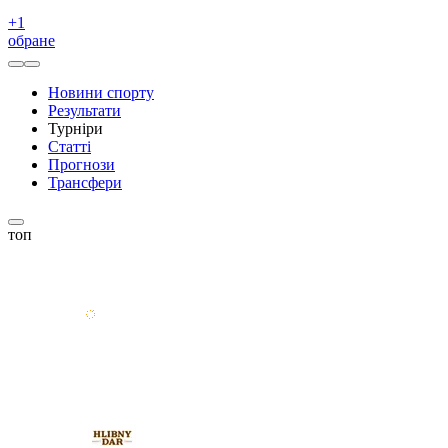
+
1
обране
Новини спорту
Результати
Турніри
Статті
Прогнози
Трансфери
топ