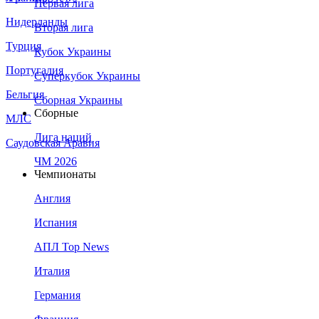
Первая лига
Нидерланды
Вторая лига
Турция
Кубок Украины
Португалия
Суперкубок Украины
Бельгия
Сборная Украины
Сборные
МЛС
Лига наций
Саудовская Аравия
ЧМ 2026
Чемпионаты
Англия
Испания
АПЛ Top News
Италия
Германия