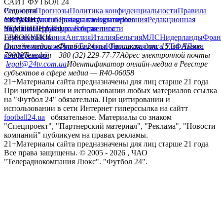
САЙТ ФУТБОЛ 24
Редакция
Соц. сети
Прогнозы
Политика конфиденциальности
Правила
сайту
facebook
УКРАИНА
Контакты
x
youtube
Правила комментирования
instagram
telegram
viber
Редакционная
политика
Украина
ЧЕМПИОНАТЫ
Первая лига
Структура собственности
Вторая лига
Германия
ЕВРОКУБКИ
Испания
Англия
Италия
Бельгия
МЛС
Нидерланды
Фран
Лига чемпионов
Онлайн-медиа «Футбол 24»
Лига Европы
пл. Галицкая, дом. 15, м. Львов,
Юношеская лига УЕФА
Лига
конференций
79008
Телефон +380 (32) 229-77-77
Адрес электронной почты
legal@24tv.com.ua
Идентификатор онлайн-медиа в Реестре
субъектов в сфере медиа — R40-06058
21+
Материалы сайта предназначены для лиц старше 21 года
При цитировании и использовании любых материалов ссылка
на "Футбол 24" обязательна. При цитировании и
использовании в сети Интернет гиперссылка на сайтт
football24.ua
обязательное. Материалы со знаком
"Спецпроект", "Партнерский материал", "Реклама", "Новости
компаний" публикуем на правах рекламы.
21+
Материалы сайта предназначены для лиц старше 21 года
Все права защищены. © 2005 -
2026
, ЧАО
"Телерадиокомпания Люкс". "Футбол 24".