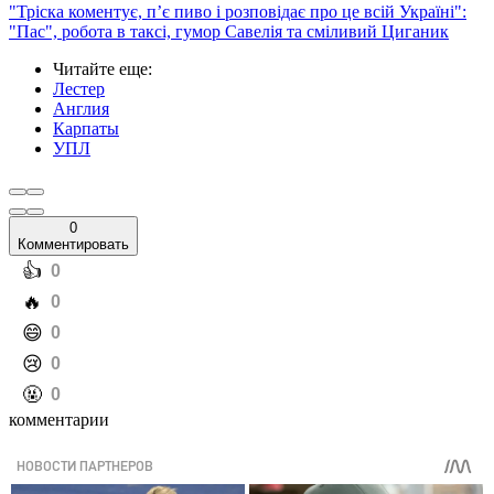
"Тріска коментує, п’є пиво і розповідає про це всій Україні":
"Пас", робота в таксі, гумор Савелія та сміливий Циганик
Читайте еще
:
Лестер
Англия
Карпаты
УПЛ
0
Комментировать
️👍
0
️🔥
0
️😄
0
️😢
0
️🤬
0
комментарии