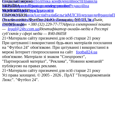
Редакція
Соціальні мережі
Прогнози
Політика конфіденційності
Правила
сайту
facebook
УКРАЇНА
Контакти
x
youtube
Правила коментування
instagram
telegram
viber
Редакційна
політика
Україна
ЧЕМПІОНАТИ
Перша ліга
Структура власності
Друга ліга
Німеччина
ЄВРОКУБКИ
Іспанія
Англія
Італія
Бельгія
МЛС
Нідерланди
Франція
П
Ліга чемпіонів
Онлайн-медіа «Футбол 24»
Ліга Європи
Юнацька ліга УЄФА
пл. Галицька, буд. 15, м. Львів,
Ліга
конференцій
79008
Телефон +380 (32) 229-77-77
Адреса електронної пошти
—
legal@24tv.com.ua
Ідентифікатор онлайн-медіа в Реєстрі
суб’єктів у сфері медіа — R40-06058
21+
Матеріали сайту призначені для осіб старше 21 року
При цитуванні і використанні будь-яких матеріалів посилання
на "Футбол 24" обов'язкове. При цитуванні і використанні в
мережі Інтернет гіперпосилання на сайт
football24.ua
обов'язкове. Матеріали зі знаком "Спецпроект",
"Партнерський матеріал", "Реклама", "Новини компаній"
публікуємо на правах реклами.
21+
Матеріали сайту призначені для осіб старше 21 року
Усi права захищенi. © 2005 -
2026
, ПрАТ "Телерадіокомпанія
Люкс". "Футбол 24".