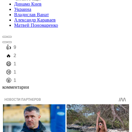
Динамо Киев
Украина
Владислав Ванат
Александр Караваев
Матвей Пономаренко
️👍
9
️🔥
2
️😄
1
️😢
1
️🤬
1
комментарии