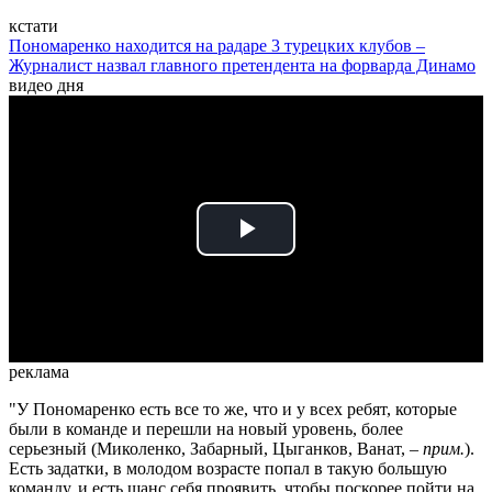
кстати
Пономаренко находится на радаре 3 турецких клубов –
Журналист назвал главного претендента на форварда Динамо
видео дня
Play
Video
реклама
"У Пономаренко есть все то же, что и у всех ребят, которые
были в команде и перешли на новый уровень, более
серьезный (Миколенко, Забарный, Цыганков, Ванат, –
прим.
).
Есть задатки, в молодом возрасте попал в такую большую
команду, и есть шанс себя проявить, чтобы поскорее пойти на