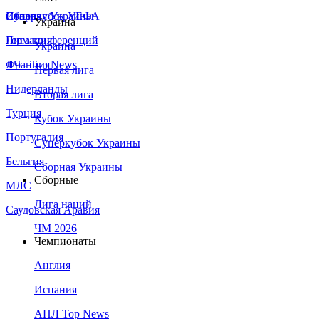
Сборная Украины
Италия
Суперкубок УЕФА
Украина
Германия
Лига конференций
Украина
Франция
ЛЧ - Top News
Первая лига
Нидерланды
Вторая лига
Турция
Кубок Украины
Португалия
Суперкубок Украины
Бельгия
Сборная Украины
Сборные
МЛС
Лига наций
Саудовская Аравия
ЧМ 2026
Чемпионаты
Англия
Испания
АПЛ Top News