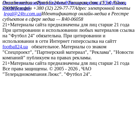
Лига чемпионов
Онлайн-медиа «Футбол 24»
Лига Европы
пл. Галицкая, дом. 15, м. Львов,
Юношеская лига УЕФА
Лига
конференций
79008
Телефон +380 (32) 229-77-77
Адрес электронной почты
legal@24tv.com.ua
Идентификатор онлайн-медиа в Реестре
субъектов в сфере медиа — R40-06058
21+
Материалы сайта предназначены для лиц старше 21 года
При цитировании и использовании любых материалов ссылка
на "Футбол 24" обязательна. При цитировании и
использовании в сети Интернет гиперссылка на сайтт
football24.ua
обязательное. Материалы со знаком
"Спецпроект", "Партнерский материал", "Реклама", "Новости
компаний" публикуем на правах рекламы.
21+
Материалы сайта предназначены для лиц старше 21 года
Все права защищены. © 2005 -
2026
, ЧАО
"Телерадиокомпания Люкс". "Футбол 24".