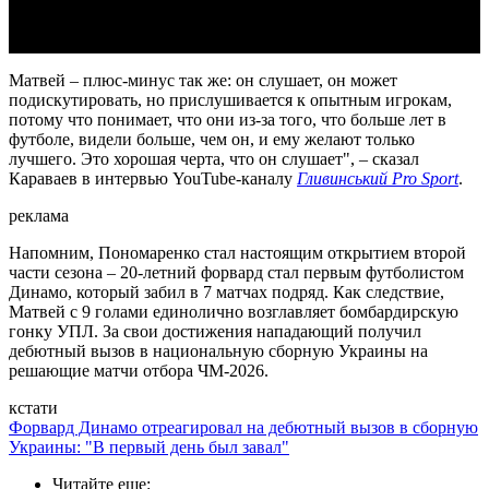
Матвей – плюс-минус так же: он слушает, он может
подискутировать, но прислушивается к опытным игрокам,
потому что понимает, что они из-за того, что больше лет в
футболе, видели больше, чем он, и ему желают только
лучшего. Это хорошая черта, что он слушает", – сказал
Караваев в интервью YouTube-каналу
Гливинський Pro Sport
.
реклама
Напомним, Пономаренко стал настоящим открытием второй
части сезона – 20-летний форвард стал первым футболистом
Динамо, который забил в 7 матчах подряд. Как следствие,
Матвей с 9 голами единолично возглавляет бомбардирскую
гонку УПЛ. За свои достижения нападающий получил
дебютный вызов в национальную сборную Украины на
решающие матчи отбора ЧМ-2026.
кстати
Форвард Динамо отреагировал на дебютный вызов в сборную
Украины: "В первый день был завал"
Читайте еще
: