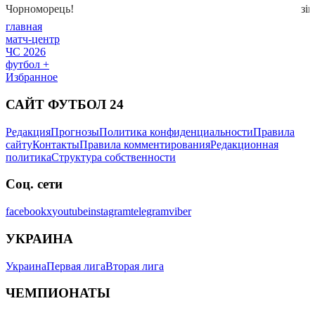
главная
матч-центр
ЧС 2026
футбол +
Избранное
САЙТ ФУТБОЛ 24
Редакция
Прогнозы
Политика конфиденциальности
Правила
сайту
Контакты
Правила комментирования
Редакционная
политика
Структура собственности
Соц. сети
facebook
x
youtube
instagram
telegram
viber
УКРАИНА
Украина
Первая лига
Вторая лига
ЧЕМПИОНАТЫ