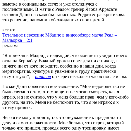
заметке в социальных сетях и уже столкнулся с
последствиями. В матче с Реалом тренер Ягоба Аррасате
оставил Дани на скамейке запасных. Родригес раскритиковал
это решение, напомнив об ожиданиях своих детей.
кстати
Тотальное невезение Мбаппе в видеообзоре матча Реал –
Мальорка – 2:1
реклама
"Я приехал в Мадрид с надеждой, что мои дети увидят своего
отца на Бернабеу. Важный урок и совет для них: никогда
ничего ни от кого не ждите, особенно в наши дни, когда
меритократия, культура и уважение к труду практически
отсутствуют", –
написал
он через несколько часов после игры.
Позже Дани объяснил свое заявление. "Мое недовольство не
было связано с тем, что мои дети не могли смотреть, как я
играю, и я не считаю, что у меня больше прав, чем у кого-либо
другого, на это. Меня не беспокоит то, что я не играю; я к
этому привык.
Чего я не могу принять, так это неуважение к преданности
делу и самоотверженности. Мне больно, что игрок, который
только что пришел, проведя всего одну тренировку, имеет