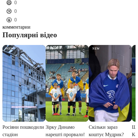
️😄
0
️😢
0
️🤬
0
комментарии