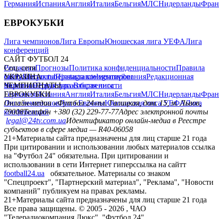
Германия
Испания
Англия
Италия
Бельгия
МЛС
Нидерланды
Фран
ЕВРОКУБКИ
Лига чемпионов
Лига Европы
Юношеская лига УЕФА
Лига
конференций
САЙТ ФУТБОЛ 24
Редакция
Соц. сети
Прогнозы
Политика конфиденциальности
Правила
сайту
facebook
УКРАИНА
Контакты
x
youtube
Правила комментирования
instagram
telegram
viber
Редакционная
политика
Украина
ЧЕМПИОНАТЫ
Первая лига
Структура собственности
Вторая лига
Германия
ЕВРОКУБКИ
Испания
Англия
Италия
Бельгия
МЛС
Нидерланды
Фран
Лига чемпионов
Онлайн-медиа «Футбол 24»
Лига Европы
пл. Галицкая, дом. 15, м. Львов,
Юношеская лига УЕФА
Лига
конференций
79008
Телефон +380 (32) 229-77-77
Адрес электронной почты
legal@24tv.com.ua
Идентификатор онлайн-медиа в Реестре
субъектов в сфере медиа — R40-06058
21+
Материалы сайта предназначены для лиц старше 21 года
При цитировании и использовании любых материалов ссылка
на "Футбол 24" обязательна. При цитировании и
использовании в сети Интернет гиперссылка на сайтт
football24.ua
обязательное. Материалы со знаком
"Спецпроект", "Партнерский материал", "Реклама", "Новости
компаний" публикуем на правах рекламы.
21+
Материалы сайта предназначены для лиц старше 21 года
Все права защищены. © 2005 -
2026
, ЧАО
"Телерадиокомпания Люкс". "Футбол 24".