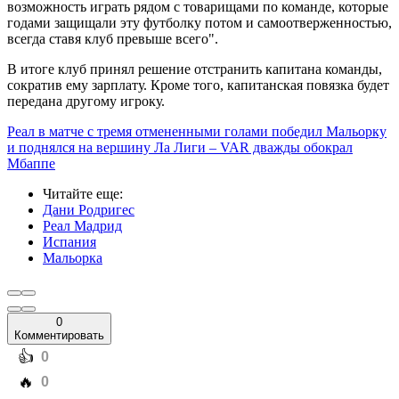
возможность играть рядом с товарищами по команде, которые
годами защищали эту футболку потом и самоотверженностью,
всегда ставя клуб превыше всего".
В итоге клуб принял решение отстранить капитана команды,
сократив ему зарплату. Кроме того, капитанская повязка будет
передана другому игроку.
Реал в матче с тремя отмененными голами победил Мальорку
и поднялся на вершину Ла Лиги – VAR дважды обокрал
Мбаппе
Читайте еще
:
Дани Родригес
Реал Мадрид
Испания
Мальорка
0
Комментировать
️👍
0
️🔥
0