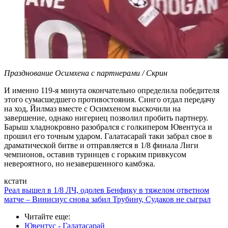
Празднование Осимхена с партнерами / Скрин
И именно 119-я минута окончательно определила победителя
этого сумасшедшего противостояния. Синго отдал передачу
на ход, Йилмаз вместе с Осимхеном выскочили на
завершение, однако нигериец позволил пробить партнеру.
Барыш хладнокровно разобрался с голкипером Ювентуса и
прошил его точным ударом. Галатасарай таки забрал свое в
драматической битве и отправляется в 1/8 финала Лиги
чемпионов, оставив туринцев с горьким привкусом
невероятного, но незавершенного камбэка.
кстати
Реал вышел в 1/8 ЛЧ, одолев Бенфику в тяжелом ответном
матче – Винисиус снова забил Трубину, Судаков не сыграл
Читайте еще
:
Ювентус - Галатасарай