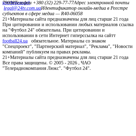
конференций
79008
Телефон +380 (32) 229-77-77
Адрес электронной почты
legal@24tv.com.ua
Идентификатор онлайн-медиа в Реестре
субъектов в сфере медиа — R40-06058
21+
Материалы сайта предназначены для лиц старше 21 года
При цитировании и использовании любых материалов ссылка
на "Футбол 24" обязательна. При цитировании и
использовании в сети Интернет гиперссылка на сайтт
football24.ua
обязательное. Материалы со знаком
"Спецпроект", "Партнерский материал", "Реклама", "Новости
компаний" публикуем на правах рекламы.
21+
Материалы сайта предназначены для лиц старше 21 года
Все права защищены. © 2005 -
2026
, ЧАО
"Телерадиокомпания Люкс". "Футбол 24".