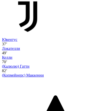
Ювентус
37’
Локателли
49’
Келли
70’
(Калюлю)
Гатти
82’
(Копмейнерс)
Маккенни