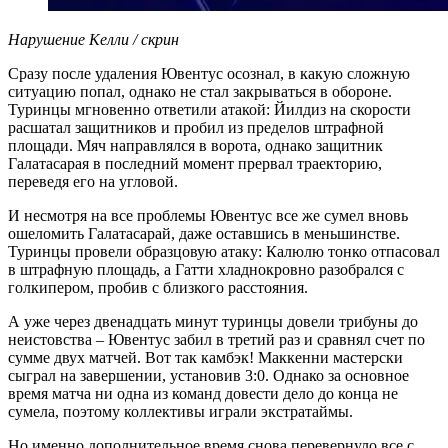
Нарушение Келли / скрин
Сразу после удаления Ювентус осознал, в какую сложную
ситуацию попал, однако не стал закрываться в обороне.
Туринцы мгновенно ответили атакой: Йилдиз на скорости
расшатал защитников и пробил из пределов штрафной
площади. Мяч направлялся в ворота, однако защитник
Галатасарая в последний момент прервал траекторию,
переведя его на угловой.
И несмотря на все проблемы Ювентус все же сумел вновь
ошеломить Галатасарай, даже оставшись в меньшинстве.
Туринцы провели образцовую атаку: Калюлю тонко отпасовал
в штрафную площадь, а Гатти хладнокровно разобрался с
голкипером, пробив с близкого расстояния.
А уже через двенадцать минут туринцы довели трибуны до
неистовства – Ювентус забил в третий раз и сравнял счет по
сумме двух матчей. Вот так камбэк! Маккенни мастерски
сыграл на завершении, установив 3:0. Однако за основное
время матча ни одна из команд довести дело до конца не
сумела, поэтому коллективы играли экстратаймы.
Но именно дополнительное время снова перевернуло все с