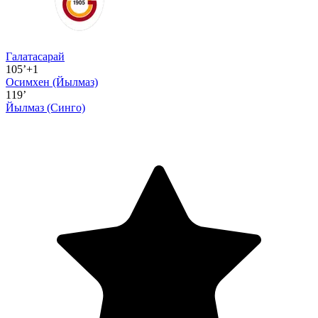
Галатасарай
105’+1
Осимхен
(Йылмаз)
119’
Йылмаз
(Синго)