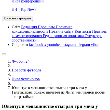
Лига конференций
ЛЧ - Top News
Ко всем турнирам
Сайт
Редакция
Прогнозы
Политика
конфиденциальности
Правила сайту
Контакты
Правила
комментирования
Редакционная политика
Структура
собственности
Соц. сети
facebook
x
youtube
instagram
telegram
viber
Футбол 24
Новости футбола
Лига чемпионов
Ювентус в меньшинстве отыграл три мяча у
Галатасарая, однако вылетел из Лиги чемпионов после
экстратаймов
Ювентус в меньшинстве отыграл три мяча у