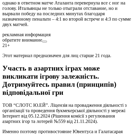
однако в ответном матче Аталанта перевернула все с ног на
голову. Итальянцы не только отыграли отставание, но и
вырвали победу на последних минутах благодаря
назначенному пенальти – 4:1 во второй встрече и 4:3 по сумме
двух матчей.
рекламная информация
обратите внимание
21+
Этот материал предназначен для лиц старше 21 года.
Участь в азартних іграх може
викликати ігрову залежність.
Дотримуйтесь правил (принципів)
відповідальної гри
ТОВ “СЛОТС Ю.ЕЙ”. Ліцензія на провадження діяльності з
організації та проведення букмекерської діяльності у мережі
Інтернет від 05.12.2024 (Рішення комісії з регулювання
азартних ігор та лотерей №559 від 21.11.2024).
Именно поэтому противостояние Ювентуса и Галатасарая