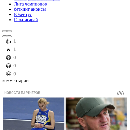
Лига чемпионов
беткинг анонсы
Ювентус
Галатасарай
️👍
1
️🔥
1
️😄
0
️😢
0
️🤬
0
комментарии