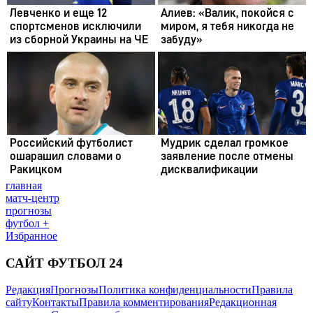
главная
матч-центр
прогнозы
футбол +
Избранное
САЙТ ФУТБОЛ 24
Редакция
Прогнозы
Политика конфиденциальности
Правила
сайту
Контакты
Правила комментирования
Редакционная