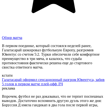
Обзор матча
В первом поединке, который состоялся неделей ранее,
Галатасарай шокировал футбольную Европу, разгромив
Ювентус со счетом 5:2. Турки обеспечили себе комфортное
преимущество в три мяча, и казалось, что судьба
противостояния фактически решена еще до стартового
свистка ответного матча.
кстати
Галатасарай оформил сенсационный разгром Ювентуса, забив
5 голов в первом матче плей-офф ЛЧ
реклама
Впрочем, футбол не раз доказывал, что не терпит поспешных
выводов. Достаточно вспомнить другую дуэль этого же дня:
Боруссия Д имела гандикап в два гола после первой игры,