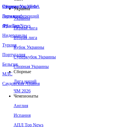
Сборная Украины
Италия
Суперкубок УЕФА
Украина
Германия
Лига конференций
Украина
Франция
ЛЧ - Top News
Первая лига
Нидерланды
Вторая лига
Турция
Кубок Украины
Португалия
Суперкубок Украины
Бельгия
Сборная Украины
Сборные
МЛС
Лига наций
Саудовская Аравия
ЧМ 2026
Чемпионаты
Англия
Испания
АПЛ Top News