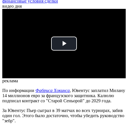
финансовые условия сделки
видео дня
Play
Video
реклама
По информации
Фабриса Хокинса
, Ювентус заплатил Милану
14 миллионов евро за французского защитника. Калюлю
подписал контракт со "Старой Сеньорой" до 2029 года.
За Ювентус Пьер сыграл в 39 матчах во всех турнирах, забив
один гол. Этого было достаточно, чтобы убедить руководство
"зебр".