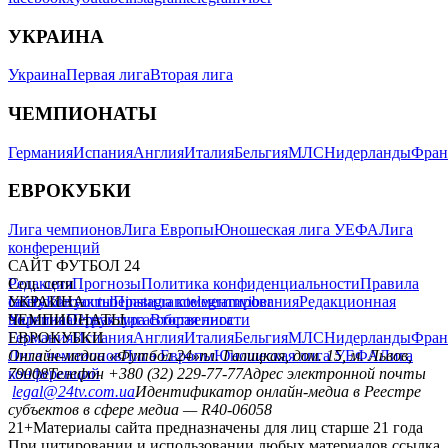
УКРАИНА
Украина
Первая лига
Вторая лига
ЧЕМПИОНАТЫ
Германия
Испания
Англия
Италия
Бельгия
МЛС
Нидерланды
Фран
ЕВРОКУБКИ
Лига чемпионов
Лига Европы
Юношеская лига УЕФА
Лига
конференций
САЙТ ФУТБОЛ 24
Редакция
Соц. сети
Прогнозы
Политика конфиденциальности
Правила
сайту
facebook
УКРАИНА
Контакты
x
youtube
Правила комментирования
instagram
telegram
viber
Редакционная
политика
Украина
ЧЕМПИОНАТЫ
Первая лига
Структура собственности
Вторая лига
Германия
ЕВРОКУБКИ
Испания
Англия
Италия
Бельгия
МЛС
Нидерланды
Фран
Лига чемпионов
Онлайн-медиа «Футбол 24»
Лига Европы
пл. Галицкая, дом. 15, м. Львов,
Юношеская лига УЕФА
Лига
конференций
79008
Телефон +380 (32) 229-77-77
Адрес электронной почты
legal@24tv.com.ua
Идентификатор онлайн-медиа в Реестре
субъектов в сфере медиа — R40-06058
21+
Материалы сайта предназначены для лиц старше 21 года
При цитировании и использовании любых материалов ссылка