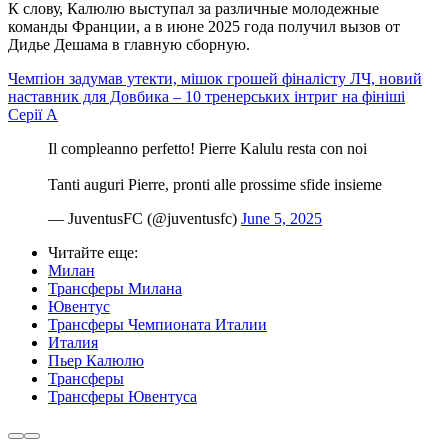
К слову, Калюлю выступал за различные молодежные
команды Франции, а в июне 2025 года получил вызов от
Дидье Дешама в главную сборную.
Чемпіон задумав утекти, мішок грошей фіналісту ЛЧ, новий
наставник для Довбика – 10 тренерських інтриг на фініші
Серії А
Il compleanno perfetto! Pierre Kalulu resta con noi ️️
Tanti auguri Pierre, pronti alle prossime sfide insieme
— JuventusFC (@juventusfc)
June 5, 2025
Читайте еще
:
Милан
Трансферы Милана
Ювентус
Трансферы Чемпионата Италии
Италия
Пьер Калюлю
Трансферы
Трансферы Ювентуса