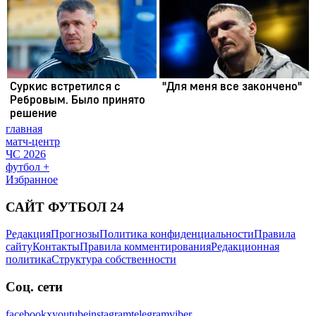
главная
матч-центр
ЧС 2026
футбол +
Избранное
САЙТ ФУТБОЛ 24
Редакция
Прогнозы
Политика конфиденциальности
Правила
сайту
Контакты
Правила комментирования
Редакционная
политика
Структура собственности
Соц. сети
facebook
x
youtube
instagram
telegram
viber