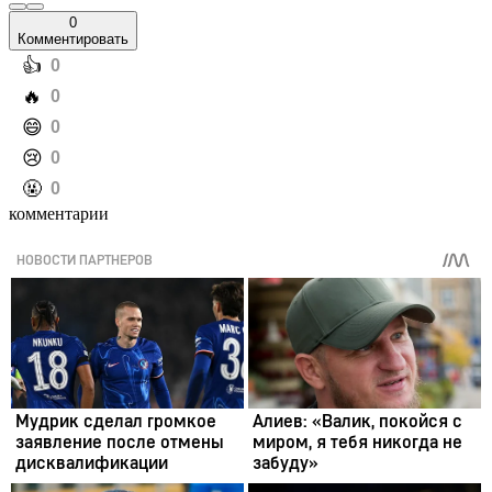
0
Комментировать
️👍
0
️🔥
0
️😄
0
️😢
0
️🤬
0
комментарии