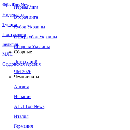
Франция
ЛЧ - Top News
Первая лига
Нидерланды
Вторая лига
Турция
Кубок Украины
Португалия
Суперкубок Украины
Бельгия
Сборная Украины
Сборные
МЛС
Лига наций
Саудовская Аравия
ЧМ 2026
Чемпионаты
Англия
Испания
АПЛ Top News
Италия
Германия