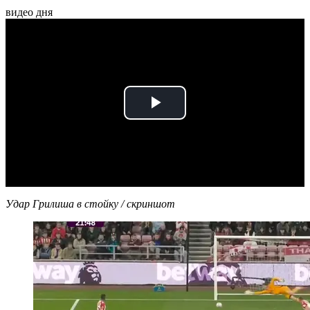
видео дня
Play
Video
Удар Грилиша в стойку / скриншот