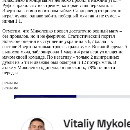
Миколенко в конце матча неплохо пробил в нижний угол –
Руфс справился с выстрелом, который стал первым для
Эвертона в створ во втором тайме. Сандерленд откровенно
играл лучше, однако забить победный мяч так и не сумел –
ничья 1:1.
Отметим, что Миколенко провел достаточно ровный матч –
без провалов, но и не феерично. Статистический портал
Sofascore оценил выступление украинца в 6,7 балла – в
составе Эвертона только трое сыграли хуже. Виталий сделал 5
выносов мяча, заблокировал 1 удар и 4 раза вернул владение
мячом своей команде. По негативу – только 2 выигранных
дуэли из 5-ти и дважды был обыгран и 12 потерь мяча. В
атаке у Миколенко один удар в плоскость, 78% точности
передач.
реклама
реклама