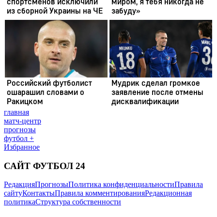
главная
матч-центр
прогнозы
футбол +
Избранное
САЙТ ФУТБОЛ 24
Редакция
Прогнозы
Политика конфиденциальности
Правила
сайту
Контакты
Правила комментирования
Редакционная
политика
Структура собственности