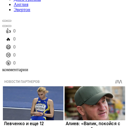
Англия
Эвертон
️👍
0
️🔥
0
️😄
0
️😢
0
️🤬
0
комментарии