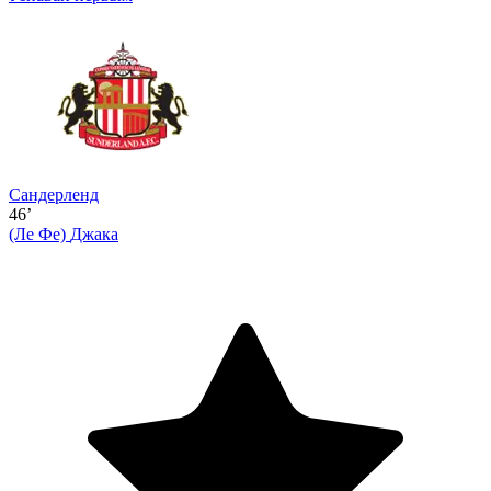
Сандерленд
46’
(Ле Фе)
Джака