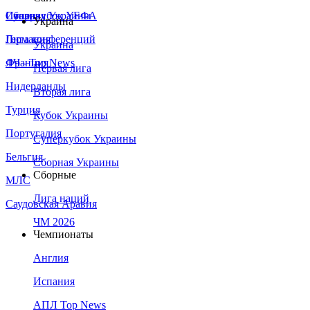
Сборная Украины
Италия
Суперкубок УЕФА
Украина
Германия
Лига конференций
Украина
Франция
ЛЧ - Top News
Первая лига
Нидерланды
Вторая лига
Турция
Кубок Украины
Португалия
Суперкубок Украины
Бельгия
Сборная Украины
Сборные
МЛС
Лига наций
Саудовская Аравия
ЧМ 2026
Чемпионаты
Англия
Испания
АПЛ Top News