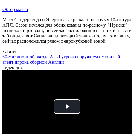
Обзор матча
Матч Сандерленда и Эвертона закрывал программу 10-го тура
АПЛ. Сезон начался для обеих команд по-разному. "Ириски"
неплохо стартовали, но сейчас расположились в нижней части
таблицы, а вот Сандерленд, который только поднялся в элиту,
сейчас расположился рядом с еврокубковой зоной.
кстати
60-миллионной звезде АПЛ угрожал оружием именитый
агент игрока сборной Англии
видео дня
Play
Video