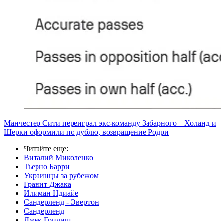
Манчестер Сити переиграл экс-команду Забарного – Холанд и
Шерки оформили по дублю, возвращение Родри
Читайте еще
:
Виталий Миколенко
Тьерно Барри
Украинцы за рубежом
Гранит Джака
Илиман Ндиайе
Сандерленд - Эвертон
Сандерленд
Джек Грилиш