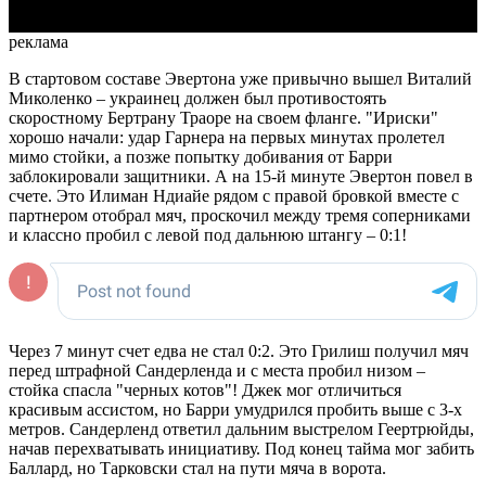
реклама
В стартовом составе Эвертона уже привычно вышел Виталий
Миколенко – украинец должен был противостоять
скоростному Бертрану Траоре на своем фланге. "Ириски"
хорошо начали: удар Гарнера на первых минутах пролетел
мимо стойки, а позже попытку добивания от Барри
заблокировали защитники. А на 15-й минуте Эвертон повел в
счете. Это Илиман Ндиайе рядом с правой бровкой вместе с
партнером отобрал мяч, проскочил между тремя соперниками
и классно пробил с левой под дальнюю штангу – 0:1!
Через 7 минут счет едва не стал 0:2. Это Грилиш получил мяч
перед штрафной Сандерленда и с места пробил низом –
стойка спасла "черных котов"! Джек мог отличиться
красивым ассистом, но Барри умудрился пробить выше с 3-х
метров. Сандерленд ответил дальним выстрелом Геертрюйды,
начав перехватывать инициативу. Под конец тайма мог забить
Баллард, но Тарковски стал на пути мяча в ворота.