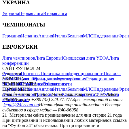
УКРАИНА
Украина
Первая лига
Вторая лига
ЧЕМПИОНАТЫ
Германия
Испания
Англия
Италия
Бельгия
МЛС
Нидерланды
Фран
ЕВРОКУБКИ
Лига чемпионов
Лига Европы
Юношеская лига УЕФА
Лига
конференций
САЙТ ФУТБОЛ 24
Редакция
Соц. сети
Прогнозы
Политика конфиденциальности
Правила
сайту
facebook
УКРАИНА
Контакты
x
youtube
Правила комментирования
instagram
telegram
viber
Редакционная
политика
Украина
ЧЕМПИОНАТЫ
Первая лига
Структура собственности
Вторая лига
Германия
ЕВРОКУБКИ
Испания
Англия
Италия
Бельгия
МЛС
Нидерланды
Фран
Лига чемпионов
Онлайн-медиа «Футбол 24»
Лига Европы
пл. Галицкая, дом. 15, м. Львов,
Юношеская лига УЕФА
Лига
конференций
79008
Телефон +380 (32) 229-77-77
Адрес электронной почты
legal@24tv.com.ua
Идентификатор онлайн-медиа в Реестре
субъектов в сфере медиа — R40-06058
21+
Материалы сайта предназначены для лиц старше 21 года
При цитировании и использовании любых материалов ссылка
на "Футбол 24" обязательна. При цитировании и