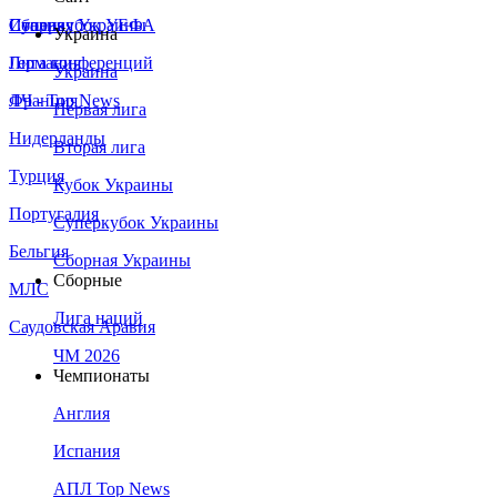
Сборная Украины
Италия
Суперкубок УЕФА
Украина
Германия
Лига конференций
Украина
Франция
ЛЧ - Top News
Первая лига
Нидерланды
Вторая лига
Турция
Кубок Украины
Португалия
Суперкубок Украины
Бельгия
Сборная Украины
Сборные
МЛС
Лига наций
Саудовская Аравия
ЧМ 2026
Чемпионаты
Англия
Испания
АПЛ Top News