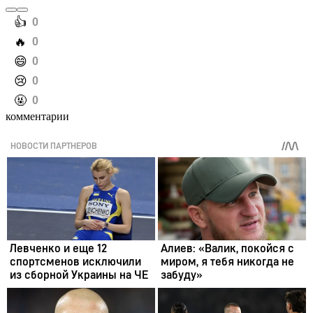
️👍
0
️🔥
0
️😄
0
️😢
0
️🤬
0
комментарии