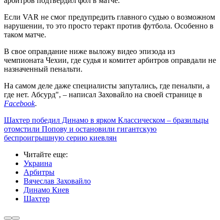
арбитров подтвердил фол в матче.
Если VAR не смог предупредить главного судью о возможном
нарушении, то это просто теракт против футбола. Особенно в
таком матче.
В свое оправдание ниже выложу видео эпизода из
чемпионата Чехии, где судья и комитет арбитров оправдали не
назначенный пенальти.
На самом деле даже специалисты запутались, где пенальти, а
где нет. Абсурд", – написал Заховайло на своей странице в
Facebook
.
Шахтер победил Динамо в ярком Классическом – бразильцы
отомстили Попову и остановили гигантскую
беспроигрышную серию киевлян
Читайте еще
:
Украина
Арбитры
Вячеслав Заховайло
Динамо Киев
Шахтер