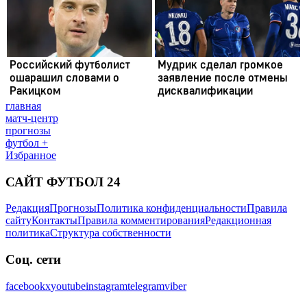
главная
матч-центр
прогнозы
футбол +
Избранное
САЙТ ФУТБОЛ 24
Редакция
Прогнозы
Политика конфиденциальности
Правила
сайту
Контакты
Правила комментирования
Редакционная
политика
Структура собственности
Соц. сети
facebook
x
youtube
instagram
telegram
viber