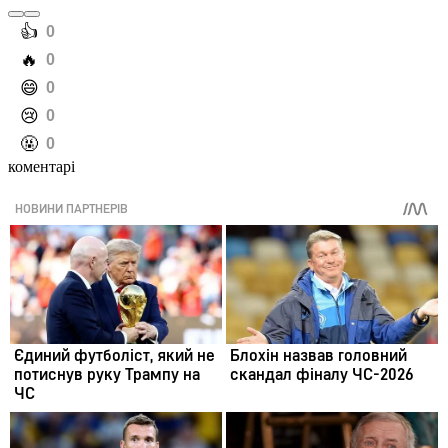
️👍
0
️🔥
0
️😄
0
️😢
0
️🤬
0
коментарі