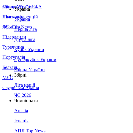
Збірна України
Італія
Суперкубок УЄФА
Україна
Німеччина
Ліга конференцій
Україна
Франція
ЛЧ - Top News
Перша ліга
Нідерланди
Друга ліга
Туреччина
Кубок України
Португалія
Суперкубок України
Бельгія
Збірна України
Збірні
МЛС
Ліга націй
Саудівська Аравія
ЧС 2026
Чемпіонати
Англія
Іспанія
АПЛ Top News