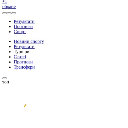
+
1
обране
Результати
Прогнози
Спорт
Новини спорту
Результати
Турніри
Статті
Прогнози
Трансфери
топ