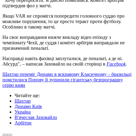
"Хочу перепросити. Я дійсно помилився. Комітет арбітрів
підтвердив фол у матчі.
Якщо VAR не спромігся попередити головного суддю про
можливе порушення, то це просто теракт проти футболу.
Особливо в такому матчі.
На своє виправдання нижче викладу відео епізоду з
чемпіонату Чехії, де суддя і комітет арбітрів виправдали не
призначений пенальті.
Насправді навіть фахівці заплуталися, де пенальті, а де ні.
Абсурд", – написав Заховайло на своїй сторінці в
Facebook
.
Шахтар переміг Динамо в яскравому Класичному – бразильці
помстилися Попову й зупинили гігантську безпрограшну
серію киян
Читайте ще
:
Шахтар
Динамо Київ
Україна
В'ячеслав Заховайло
Арбітри