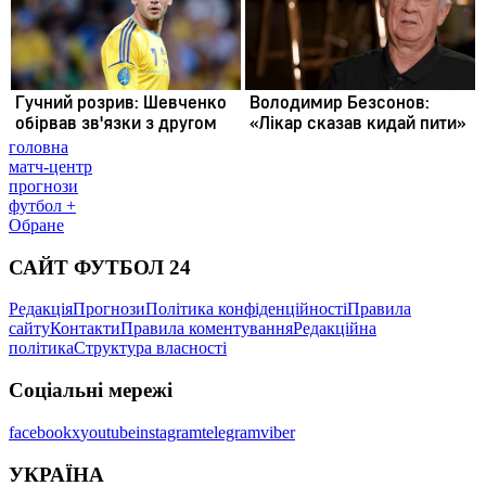
головна
матч-центр
прогнози
футбол +
Обране
САЙТ ФУТБОЛ 24
Редакція
Прогнози
Політика конфіденційності
Правила
сайту
Контакти
Правила коментування
Редакційна
політика
Структура власності
Соціальні мережі
facebook
x
youtube
instagram
telegram
viber
УКРАЇНА