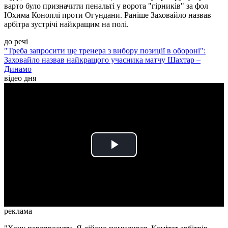
варто було призначити пенальті у ворота "гірників" за фол
Юхима Коноплі проти Огундани. Раніше Заховайло назвав
арбітра зустрічі найкращим на полі.
до речі
"Треба запросити ще тренера з вибору позиції в обороні":
Заховайло назвав найкращого учасника матчу Шахтар –
Динамо
відео дня
Play
Video
реклама