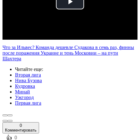
Play
Video
Что за Ильвес? Команда дешевле Судакова в семь раз, финны
после поражения Украине и тень Московии – на пути
Шахтера
Читайте еще
:
Вторая лига
Нива Бузова
Кудровка
Минай
Ужгород
Первая лига
0
Комментировать
️👍
0