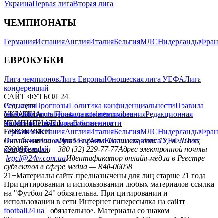
Украина
Первая лига
Вторая лига
ЧЕМПИОНАТЫ
Германия
Испания
Англия
Италия
Бельгия
МЛС
Нидерланды
Фран
ЕВРОКУБКИ
Лига чемпионов
Лига Европы
Юношеская лига УЕФА
Лига
конференций
САЙТ ФУТБОЛ 24
Редакция
Соц. сети
Прогнозы
Политика конфиденциальности
Правила
сайту
facebook
УКРАИНА
Контакты
x
youtube
Правила комментирования
instagram
telegram
viber
Редакционная
политика
Украина
ЧЕМПИОНАТЫ
Первая лига
Структура собственности
Вторая лига
Германия
ЕВРОКУБКИ
Испания
Англия
Италия
Бельгия
МЛС
Нидерланды
Фран
Лига чемпионов
Онлайн-медиа «Футбол 24»
Лига Европы
пл. Галицкая, дом. 15, м. Львов,
Юношеская лига УЕФА
Лига
конференций
79008
Телефон +380 (32) 229-77-77
Адрес электронной почты
legal@24tv.com.ua
Идентификатор онлайн-медиа в Реестре
субъектов в сфере медиа — R40-06058
21+
Материалы сайта предназначены для лиц старше 21 года
При цитировании и использовании любых материалов ссылка
на "Футбол 24" обязательна. При цитировании и
использовании в сети Интернет гиперссылка на сайтт
football24.ua
обязательное. Материалы со знаком