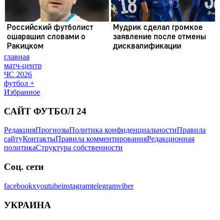
главная
матч-центр
ЧС 2026
футбол +
Избранное
САЙТ ФУТБОЛ 24
Редакция
Прогнозы
Политика конфиденциальности
Правила
сайту
Контакты
Правила комментирования
Редакционная
политика
Структура собственности
Соц. сети
facebook
x
youtube
instagram
telegram
viber
УКРАИНА