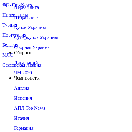
Франция
ЛЧ - Top News
Первая лига
Нидерланды
Вторая лига
Турция
Кубок Украины
Португалия
Суперкубок Украины
Бельгия
Сборная Украины
Сборные
МЛС
Лига наций
Саудовская Аравия
ЧМ 2026
Чемпионаты
Англия
Испания
АПЛ Top News
Италия
Германия