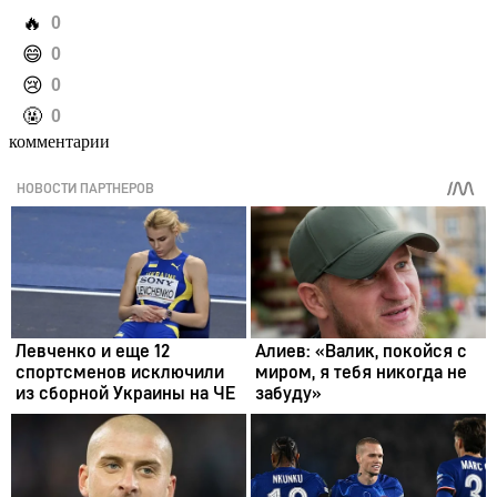
️🔥
0
️😄
0
️😢
0
️🤬
0
комментарии