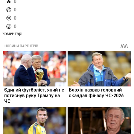
️🔥
0
️😄
0
️😢
0
️🤬
0
коментарі