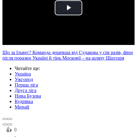
Play
Video
Що за Ільвес? Команда дешевша від Судакова у сім разів, фіни
після поразки Україні й тінь Московії – на шляху Шахтаря
Читайте ще
:
Україна
Ужгород
Перша ліга
Друга ліга
Нива Бузова
Кудрівка
Минай
️👍
0