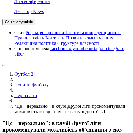
Ліга конференцій
ЛЧ - Top News
До всіх турнірів
Сайт
Редакція
Прогнози
Політика конфіденційності
Правила сайту
Контакти
Правила коментування
Редакційна політика
Структура власності
Соціальні мережі
facebook
x
youtube
instagram
telegram
viber
Футбол 24
Новини футболу
Перша ліга
"Це – нереально": в клубі Другої ліги прокоментували
можливість об'єднання з екс-командою УПЛ
"Це – нереально": в клубі Другої ліги
прокоментували можливість об'єднання з екс-