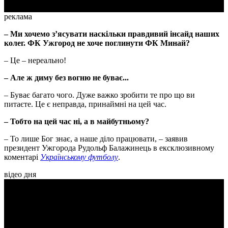
реклама
– Ми хочемо з’ясувати наскільки правдивий інсайд наших
колег. ФК Ужгород не хоче поглинути ФК Минай?
– Це – нереально!
– Але ж диму без вогню не буває...
– Буває багато чого. Дуже важко зробити те про що ви
питаєте. Це є неправда, принаймні на цей час.
– Тобто на цей час ні, а в майбутньому?
– То лише Бог знає, а наше діло працювати, – заявив
президент Ужгорода Рудольф Балажинець в ексклюзивному
коментарі
Українському футболу
.
відео дня