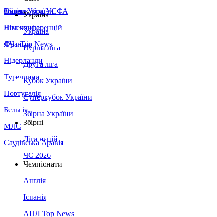
Збірна України
Італія
Суперкубок УЄФА
Україна
Німеччина
Ліга конференцій
Україна
Франція
ЛЧ - Top News
Перша ліга
Нідерланди
Друга ліга
Туреччина
Кубок України
Португалія
Суперкубок України
Бельгія
Збірна України
Збірні
МЛС
Ліга націй
Саудівська Аравія
ЧС 2026
Чемпіонати
Англія
Іспанія
АПЛ Top News