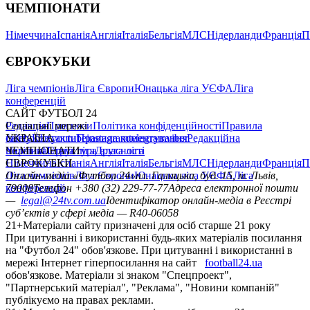
ЧЕМПІОНАТИ
Німеччина
Іспанія
Англія
Італія
Бельгія
МЛС
Нідерланди
Франція
П
ЄВРОКУБКИ
Ліга чемпіонів
Ліга Європи
Юнацька ліга УЄФА
Ліга
конференцій
САЙТ ФУТБОЛ 24
Редакція
Соціальні мережі
Прогнози
Політика конфіденційності
Правила
сайту
facebook
УКРАЇНА
Контакти
x
youtube
Правила коментування
instagram
telegram
viber
Редакційна
політика
Україна
ЧЕМПІОНАТИ
Перша ліга
Структура власності
Друга ліга
Німеччина
ЄВРОКУБКИ
Іспанія
Англія
Італія
Бельгія
МЛС
Нідерланди
Франція
П
Ліга чемпіонів
Онлайн-медіа «Футбол 24»
Ліга Європи
Юнацька ліга УЄФА
пл. Галицька, буд. 15, м. Львів,
Ліга
конференцій
79008
Телефон +380 (32) 229-77-77
Адреса електронної пошти
—
legal@24tv.com.ua
Ідентифікатор онлайн-медіа в Реєстрі
суб’єктів у сфері медіа — R40-06058
21+
Матеріали сайту призначені для осіб старше 21 року
При цитуванні і використанні будь-яких матеріалів посилання
на "Футбол 24" обов'язкове. При цитуванні і використанні в
мережі Інтернет гіперпосилання на сайт
football24.ua
обов'язкове. Матеріали зі знаком "Спецпроект",
"Партнерський матеріал", "Реклама", "Новини компаній"
публікуємо на правах реклами.