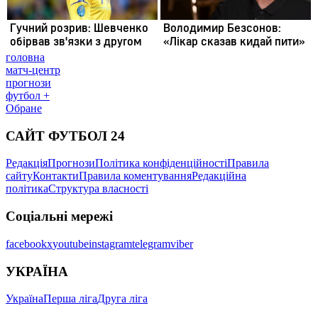
головна
матч-центр
прогнози
футбол +
Обране
САЙТ ФУТБОЛ 24
Редакція
Прогнози
Політика конфіденційності
Правила
сайту
Контакти
Правила коментування
Редакційна
політика
Структура власності
Соціальні мережі
facebook
x
youtube
instagram
telegram
viber
УКРАЇНА
Україна
Перша ліга
Друга ліга