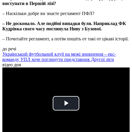
виступати в Першій лізі?
– Наскільки добре ви знаєте регламент ПФЛ?
– Не досконало. Але подібні випадки були. Наприклад ФК
Кудрівка свого часу поглинула Ниву з Бузової.
– Почитайте регламент, а потім пишіть от такі от цікаві історії.
до речі
Український футбольний клуб на межі зникнення – екс-
команду УПЛ хоче поглинути представник Другої ліги
відео дня
Play
Video