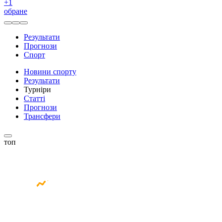
+
1
обране
Результати
Прогнози
Спорт
Новини спорту
Результати
Турніри
Статті
Прогнози
Трансфери
топ