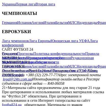
Украина
Первая лига
Вторая лига
ЧЕМПИОНАТЫ
Германия
Испания
Англия
Италия
Бельгия
МЛС
Нидерланды
Фран
ЕВРОКУБКИ
Лига чемпионов
Лига Европы
Юношеская лига УЕФА
Лига
конференций
САЙТ ФУТБОЛ 24
Редакция
Соц. сети
Прогнозы
Политика конфиденциальности
Правила
сайту
facebook
УКРАИНА
Контакты
x
youtube
Правила комментирования
instagram
telegram
viber
Редакционная
политика
Украина
ЧЕМПИОНАТЫ
Первая лига
Структура собственности
Вторая лига
Германия
ЕВРОКУБКИ
Испания
Англия
Италия
Бельгия
МЛС
Нидерланды
Фран
Лига чемпионов
Онлайн-медиа «Футбол 24»
Лига Европы
пл. Галицкая, дом. 15, м. Львов,
Юношеская лига УЕФА
Лига
конференций
79008
Телефон +380 (32) 229-77-77
Адрес электронной почты
legal@24tv.com.ua
Идентификатор онлайн-медиа в Реестре
субъектов в сфере медиа — R40-06058
21+
Материалы сайта предназначены для лиц старше 21 года
При цитировании и использовании любых материалов ссылка
на "Футбол 24" обязательна. При цитировании и
использовании в сети Интернет гиперссылка на сайтт
football24.ua
обязательное. Материалы со знаком