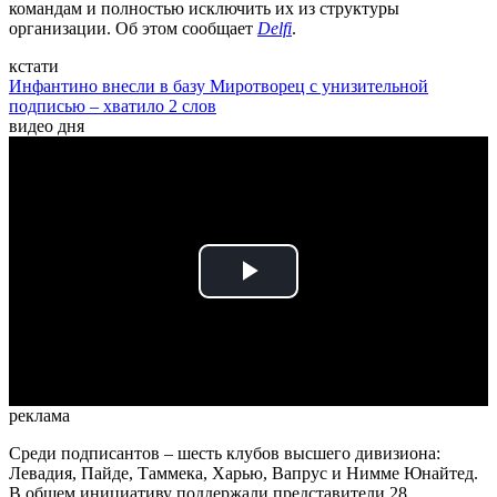
командам и полностью исключить их из структуры
организации. Об этом сообщает
Delfi
.
кстати
Инфантино внесли в базу Миротворец с унизительной
подписью – хватило 2 слов
видео дня
Play
Video
реклама
Среди подписантов – шесть клубов высшего дивизиона:
Левадия, Пайде, Таммека, Харью, Вапрус и Нимме Юнайтед.
В общем инициативу поддержали представители 28