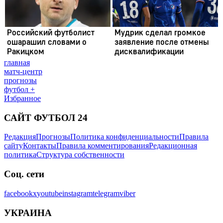
главная
матч-центр
прогнозы
футбол +
Избранное
САЙТ ФУТБОЛ 24
Редакция
Прогнозы
Политика конфиденциальности
Правила
сайту
Контакты
Правила комментирования
Редакционная
политика
Структура собственности
Соц. сети
facebook
x
youtube
instagram
telegram
viber
УКРАИНА