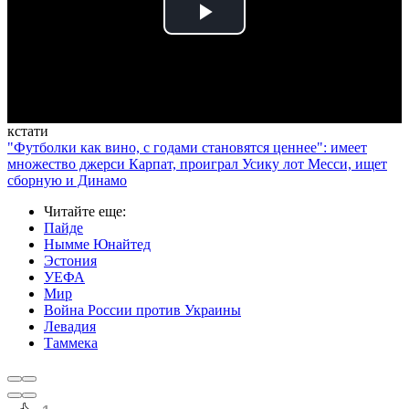
Play
Video
кстати
"Футболки как вино, с годами становятся ценнее": имеет
множество джерси Карпат, проиграл Усику лот Месси, ищет
сборную и Динамо
Читайте еще
:
Пайде
Нымме Юнайтед
Эстония
УЕФА
Мир
Война России против Украины
Левадия
Таммека