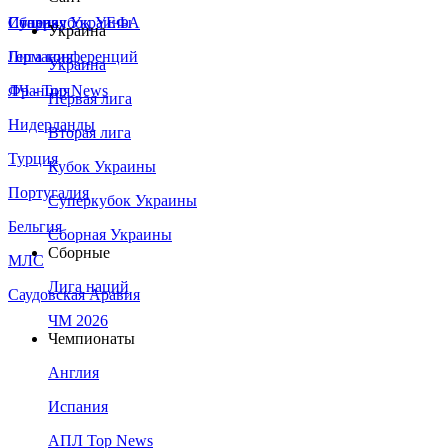
Сборная Украины
Италия
Суперкубок УЕФА
Украина
Германия
Лига конференций
Украина
Франция
ЛЧ - Top News
Первая лига
Нидерланды
Вторая лига
Турция
Кубок Украины
Португалия
Суперкубок Украины
Бельгия
Сборная Украины
Сборные
МЛС
Лига наций
Саудовская Аравия
ЧМ 2026
Чемпионаты
Англия
Испания
АПЛ Top News