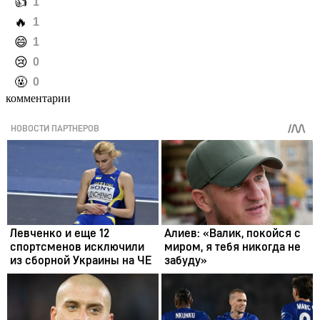
️👍
1
️🔥
1
️😄
1
️😢
0
️🤬
0
комментарии