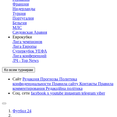
Франция
Нидерланды
Турция
Португалия
Бельгия
МЛС
Саудовская Аравия
Еврокубки
Лига чемпионов
Лига Европы
Суперкубок УЕФА
Лига конференций
ЛЧ - Top News
Ко всем турнирам
Сайт
Редакция
Прогнозы
Политика
конфиденциальности
Правила сайту
Контакты
Правила
комментирования
Редакційна політика
Соц. сети
facebook
x
youtube
instagram
telegram
viber
Футбол 24