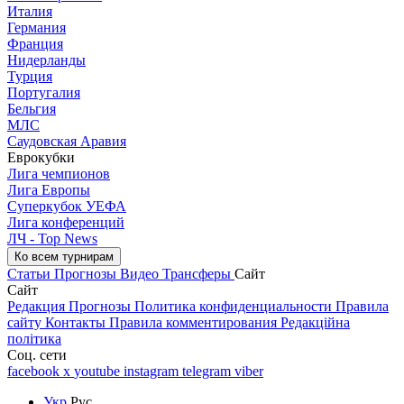
Италия
Германия
Франция
Нидерланды
Турция
Португалия
Бельгия
МЛС
Саудовская Аравия
Еврокубки
Лига чемпионов
Лига Европы
Суперкубок УЕФА
Лига конференций
ЛЧ - Top News
Ко всем турнирам
Статьи
Прогнозы
Видео
Трансферы
Сайт
Сайт
Редакция
Прогнозы
Политика конфиденциальности
Правила
сайту
Контакты
Правила комментирования
Редакційна
політика
Соц. сети
facebook
x
youtube
instagram
telegram
viber
Укр
Рус