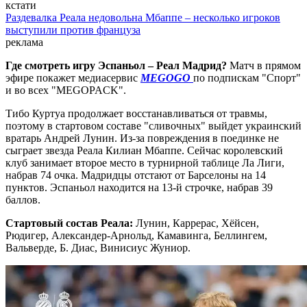
кстати
Раздевалка Реала недовольна Мбаппе – несколько игроков
выступили против француза
реклама
Где смотреть игру Эспаньол – Реал Мадрид?
Матч в прямом
эфире покажет медиасервис
MEGOGO
по подпискам "Спорт"
и во всех "MEGOPACK".
Тибо Куртуа продолжает восстанавливаться от травмы,
поэтому в стартовом составе "сливочных" выйдет украинский
вратарь Андрей Лунин. Из-за повреждения в поединке не
сыграет звезда Реала Килиан Мбаппе. Сейчас королевский
клуб занимает второе место в турнирной таблице Ла Лиги,
набрав 74 очка. Мадридцы отстают от Барселоны на 14
пунктов. Эспаньол находится на 13-й строчке, набрав 39
баллов.
Стартовый состав Реала:
Лунин, Каррерас, Хёйсен,
Рюдигер, Александер-Арнольд, Камавинга, Беллингем,
Вальверде, Б. Диас, Винисиус Жуниор.