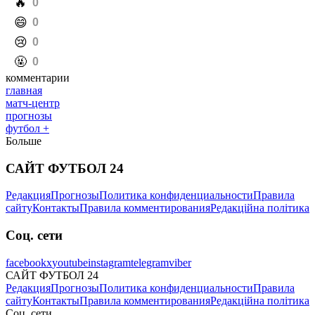
️🔥
0
️😄
0
️😢
0
️🤬
0
комментарии
главная
матч-центр
прогнозы
футбол +
Больше
САЙТ ФУТБОЛ 24
Редакция
Прогнозы
Политика конфиденциальности
Правила
сайту
Контакты
Правила комментирования
Редакційна політика
Соц. сети
facebook
x
youtube
instagram
telegram
viber
САЙТ ФУТБОЛ 24
Редакция
Прогнозы
Политика конфиденциальности
Правила
сайту
Контакты
Правила комментирования
Редакційна політика
Соц. сети