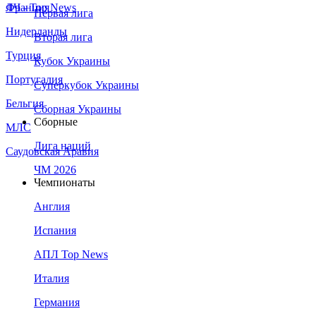
Франция
ЛЧ - Top News
Первая лига
Нидерланды
Вторая лига
Турция
Кубок Украины
Португалия
Суперкубок Украины
Бельгия
Сборная Украины
Сборные
МЛС
Лига наций
Саудовская Аравия
ЧМ 2026
Чемпионаты
Англия
Испания
АПЛ Top News
Италия
Германия