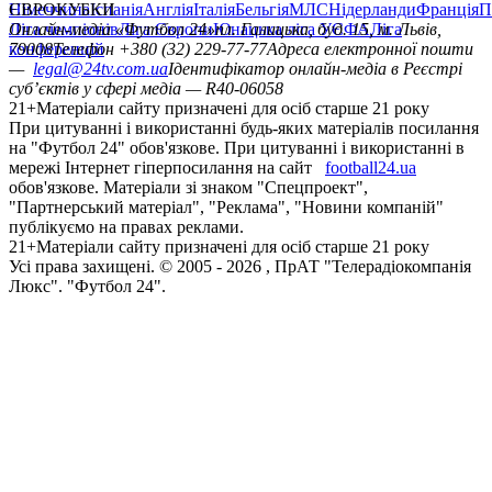
Німеччина
ЄВРОКУБКИ
Іспанія
Англія
Італія
Бельгія
МЛС
Нідерланди
Франція
П
Ліга чемпіонів
Онлайн-медіа «Футбол 24»
Ліга Європи
Юнацька ліга УЄФА
пл. Галицька, буд. 15, м. Львів,
Ліга
конференцій
79008
Телефон +380 (32) 229-77-77
Адреса електронної пошти
—
legal@24tv.com.ua
Ідентифікатор онлайн-медіа в Реєстрі
суб’єктів у сфері медіа — R40-06058
21+
Матеріали сайту призначені для осіб старше 21 року
При цитуванні і використанні будь-яких матеріалів посилання
на "Футбол 24" обов'язкове. При цитуванні і використанні в
мережі Інтернет гіперпосилання на сайт
football24.ua
обов'язкове. Матеріали зі знаком "Спецпроект",
"Партнерський матеріал", "Реклама", "Новини компаній"
публікуємо на правах реклами.
21+
Матеріали сайту призначені для осіб старше 21 року
Усi права захищенi. © 2005 -
2026
, ПрАТ "Телерадіокомпанія
Люкс". "Футбол 24".