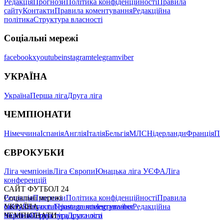
Редакція
Прогнози
Політика конфіденційності
Правила
сайту
Контакти
Правила коментування
Редакційна
політика
Структура власності
Соціальні мережі
facebook
x
youtube
instagram
telegram
viber
УКРАЇНА
Україна
Перша ліга
Друга ліга
ЧЕМПІОНАТИ
Німеччина
Іспанія
Англія
Італія
Бельгія
МЛС
Нідерланди
Франція
П
ЄВРОКУБКИ
Ліга чемпіонів
Ліга Європи
Юнацька ліга УЄФА
Ліга
конференцій
САЙТ ФУТБОЛ 24
Редакція
Соціальні мережі
Прогнози
Політика конфіденційності
Правила
сайту
facebook
УКРАЇНА
Контакти
x
youtube
Правила коментування
instagram
telegram
viber
Редакційна
політика
Україна
ЧЕМПІОНАТИ
Перша ліга
Структура власності
Друга ліга