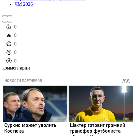
ЧМ 2026
️👍
0
️🔥
0
️😄
0
️😢
0
️🤬
0
комментарии