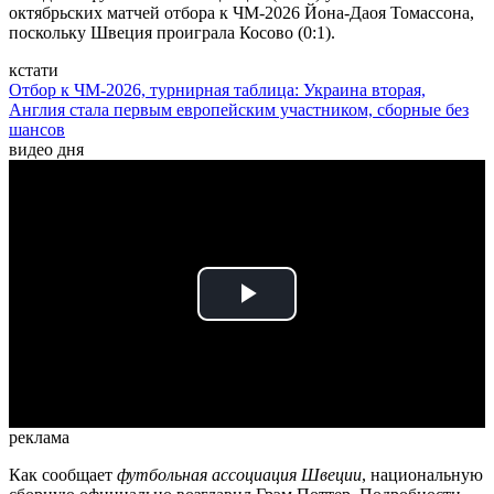
октябрьских матчей отбора к ЧМ-2026 Йона-Даоя Томассона,
поскольку Швеция проиграла Косово (0:1).
кстати
Отбор к ЧМ-2026, турнирная таблица: Украина вторая,
Англия стала первым европейским участником, сборные без
шансов
видео дня
Play
Video
реклама
Как сообщает
футбольная ассоциация Швеции
, национальную