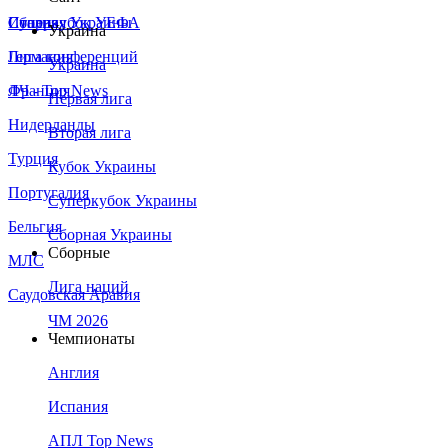
Сборная Украины
Италия
Суперкубок УЕФА
Украина
Германия
Лига конференций
Украина
Франция
ЛЧ - Top News
Первая лига
Нидерланды
Вторая лига
Турция
Кубок Украины
Португалия
Суперкубок Украины
Бельгия
Сборная Украины
Сборные
МЛС
Лига наций
Саудовская Аравия
ЧМ 2026
Чемпионаты
Англия
Испания
АПЛ Top News