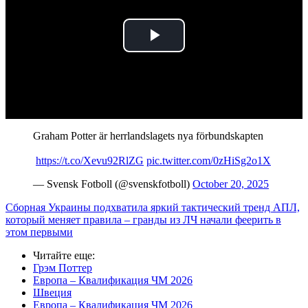
Play
Video
Graham Potter är herrlandslagets nya förbundskapten
️
https://t.co/Xevu92RlZG
pic.twitter.com/0zHiSg2o1X
— Svensk Fotboll (@svenskfotboll)
October 20, 2025
Сборная Украины подхватила яркий тактический тренд АПЛ,
который меняет правила – гранды из ЛЧ начали феерить в
этом первыми
Читайте еще
:
Грэм Поттер
Европа – Квалификация ЧМ 2026
Швеция
Европа – Квалификация ЧМ 2026