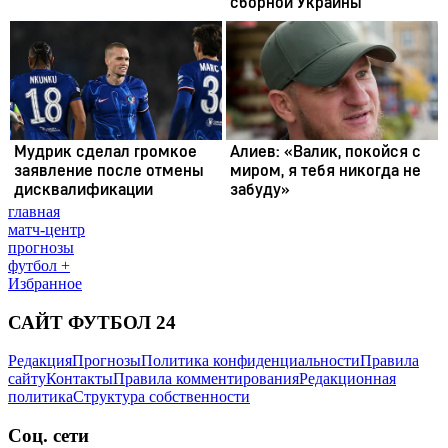
главная
матч-центр
прогнозы
футбол +
Избранное
САЙТ ФУТБОЛ 24
Редакция
Прогнозы
Политика конфиденциальности
Правила
сайту
Контакты
Правила комментирования
Редакционная
политика
Структура собственности
Соц. сети