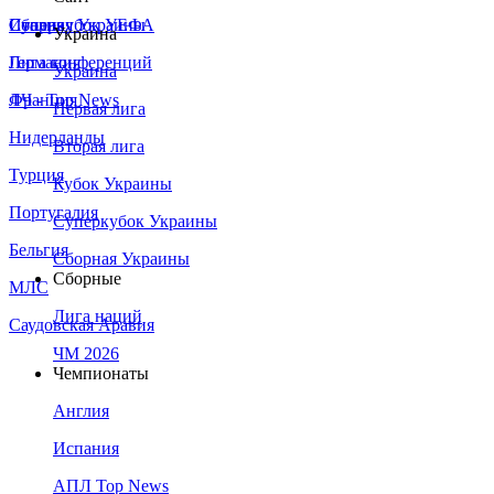
Сборная Украины
Италия
Суперкубок УЕФА
Украина
Германия
Лига конференций
Украина
Франция
ЛЧ - Top News
Первая лига
Нидерланды
Вторая лига
Турция
Кубок Украины
Португалия
Суперкубок Украины
Бельгия
Сборная Украины
Сборные
МЛС
Лига наций
Саудовская Аравия
ЧМ 2026
Чемпионаты
Англия
Испания
АПЛ Top News