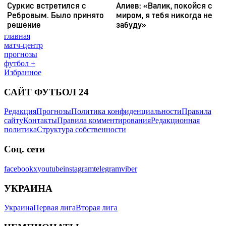
главная
матч-центр
прогнозы
футбол +
Избранное
САЙТ ФУТБОЛ 24
Редакция
Прогнозы
Политика конфиденциальности
Правила
сайту
Контакты
Правила комментирования
Редакционная
политика
Структура собственности
Соц. сети
facebook
x
youtube
instagram
telegram
viber
УКРАИНА
Украина
Первая лига
Вторая лига