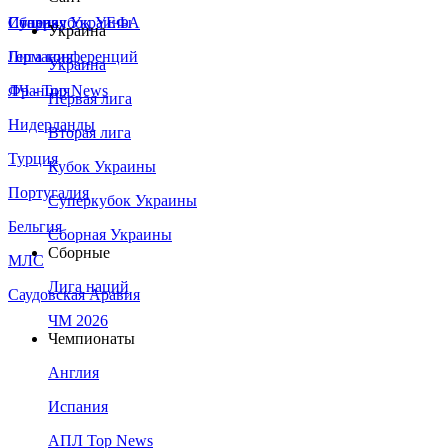
Сборная Украины
Италия
Суперкубок УЕФА
Украина
Германия
Лига конференций
Украина
Франция
ЛЧ - Top News
Первая лига
Нидерланды
Вторая лига
Турция
Кубок Украины
Португалия
Суперкубок Украины
Бельгия
Сборная Украины
Сборные
МЛС
Лига наций
Саудовская Аравия
ЧМ 2026
Чемпионаты
Англия
Испания
АПЛ Top News