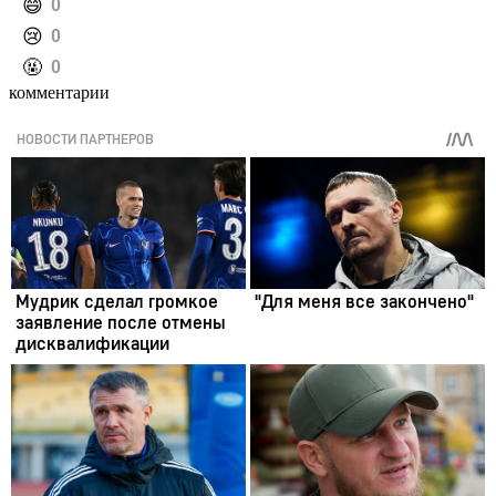
️😄
0
️😢
0
️🤬
0
комментарии