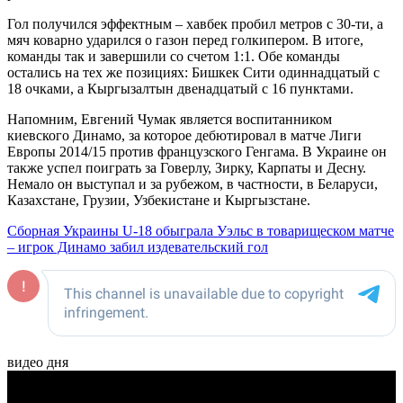
Гол получился эффектным – хавбек пробил метров с 30-ти, а
мяч коварно ударился о газон перед голкипером. В итоге,
команды так и завершили со счетом 1:1. Обе команды
остались на тех же позициях: Бишкек Сити одиннадцатый с
18 очками, а Кыргызалтын двенадцатый с 16 пунктами.
Напомним, Евгений Чумак является воспитанником
киевского Динамо, за которое дебютировал в матче Лиги
Европы 2014/15 против французского Генгама. В Украине он
также успел поиграть за Говерлу, Зирку, Карпаты и Десну.
Немало он выступал и за рубежом, в частности, в Беларуси,
Казахстане, Грузии, Узбекистане и Кыргызстане.
Сборная Украины U-18 обыграла Уэльс в товарищеском матче
– игрок Динамо забил издевательский гол
видео дня