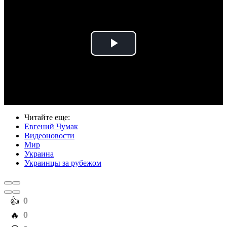
Play
Video
Читайте еще
:
Евгений Чумак
Видеоновости
Мир
Украина
Украинцы за рубежом
️👍
0
️🔥
0