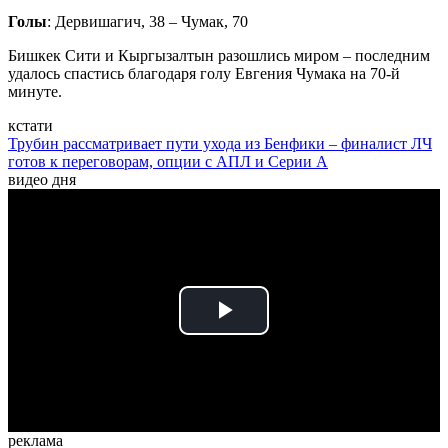
Голы
: Дервишагич, 38 – Чумак, 70
Бишкек Сити и Кыргызалтын разошлись миром – последним
удалось спастись благодаря голу Евгения Чумака на 70-й
минуте.
кстати
Трубин рассматривает пути ухода из Бенфики – финалист ЛЧ
готов к переговорам, опции с АПЛ и Серии А
видео дня
Play
Video
реклама