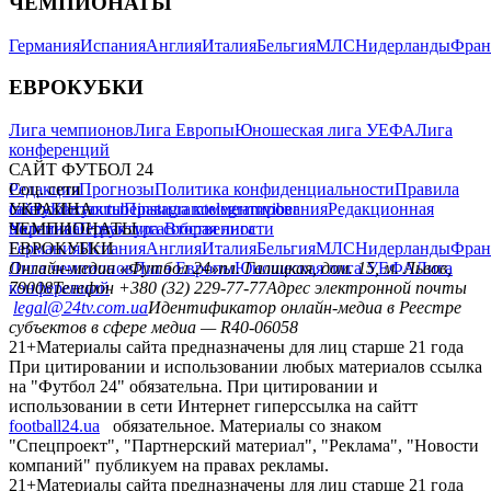
ЧЕМПИОНАТЫ
Германия
Испания
Англия
Италия
Бельгия
МЛС
Нидерланды
Фран
ЕВРОКУБКИ
Лига чемпионов
Лига Европы
Юношеская лига УЕФА
Лига
конференций
САЙТ ФУТБОЛ 24
Редакция
Соц. сети
Прогнозы
Политика конфиденциальности
Правила
сайту
facebook
УКРАИНА
Контакты
x
youtube
Правила комментирования
instagram
telegram
viber
Редакционная
политика
Украина
ЧЕМПИОНАТЫ
Первая лига
Структура собственности
Вторая лига
Германия
ЕВРОКУБКИ
Испания
Англия
Италия
Бельгия
МЛС
Нидерланды
Фран
Лига чемпионов
Онлайн-медиа «Футбол 24»
Лига Европы
пл. Галицкая, дом. 15, м. Львов,
Юношеская лига УЕФА
Лига
конференций
79008
Телефон +380 (32) 229-77-77
Адрес электронной почты
legal@24tv.com.ua
Идентификатор онлайн-медиа в Реестре
субъектов в сфере медиа — R40-06058
21+
Материалы сайта предназначены для лиц старше 21 года
При цитировании и использовании любых материалов ссылка
на "Футбол 24" обязательна. При цитировании и
использовании в сети Интернет гиперссылка на сайтт
football24.ua
обязательное. Материалы со знаком
"Спецпроект", "Партнерский материал", "Реклама", "Новости
компаний" публикуем на правах рекламы.
21+
Материалы сайта предназначены для лиц старше 21 года