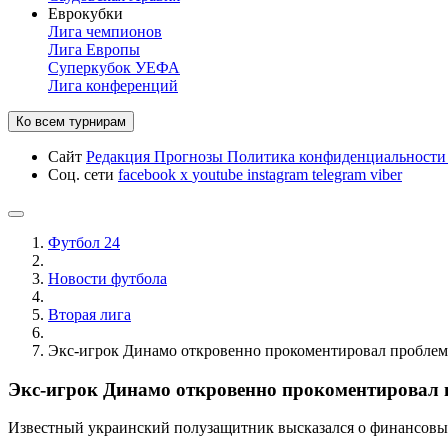
Еврокубки
Лига чемпионов
Лига Европы
Суперкубок УЕФА
Лига конференций
Ко всем турнирам
Сайт
Редакция
Прогнозы
Политика конфиденциальност
Соц. сети
facebook
x
youtube
instagram
telegram
viber
Футбол 24
Новости футбола
Вторая лига
Экс-игрок Динамо откровенно прокоментировал проблемы
Экс-игрок Динамо откровенно прокоментировал 
Известный украинский полузащитник высказался о финансовых