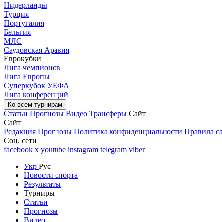
Нидерланды
Турция
Португалия
Бельгия
МЛС
Саудовская Аравия
Еврокубки
Лига чемпионов
Лига Европы
Суперкубок УЕФА
Лига конференций
Ко всем турнирам
Статьи
Прогнозы
Видео
Трансферы
Сайт
Сайт
Редакция
Прогнозы
Политика конфиденциальности
Правила с
Соц. сети
facebook
x
youtube
instagram
telegram
viber
Укр
Рус
Новости спорта
Результаты
Турниры
Статьи
Прогнозы
Видео