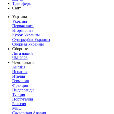
Трансферы
Сайт
Украина
Украина
Первая лига
Вторая лига
Кубок Украины
Суперкубок Украины
Сборная Украины
Сборные
Лига наций
ЧМ 2026
Чемпионаты
Англия
Испания
Италия
Германия
Франция
Нидерланды
Турция
Португалия
Бельгия
МЛС
Саудовская Аравия