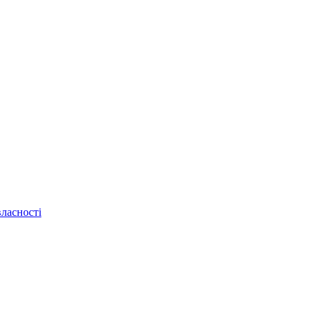
ласності