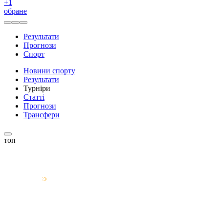
+
1
обране
Результати
Прогнози
Спорт
Новини спорту
Результати
Турніри
Статті
Прогнози
Трансфери
топ