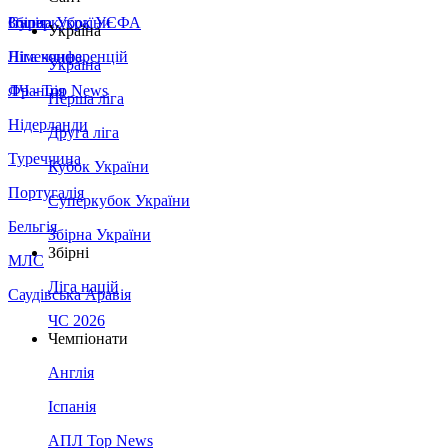
Збірна України
Італія
Суперкубок УЄФА
Україна
Німеччина
Ліга конференцій
Україна
Франція
ЛЧ - Top News
Перша ліга
Нідерланди
Друга ліга
Туреччина
Кубок України
Португалія
Суперкубок України
Бельгія
Збірна України
Збірні
МЛС
Ліга націй
Саудівська Аравія
ЧС 2026
Чемпіонати
Англія
Іспанія
АПЛ Top News