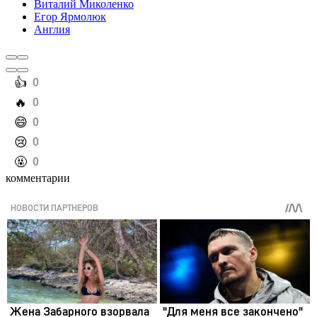
Виталий Миколенко
Егор Ярмолюк
Англия
️👍
0
️🔥
0
️😄
0
️😢
0
️🤬
0
комментарии