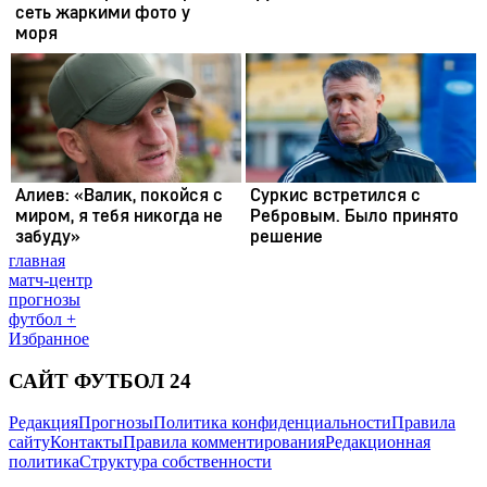
главная
матч-центр
прогнозы
футбол +
Избранное
САЙТ ФУТБОЛ 24
Редакция
Прогнозы
Политика конфиденциальности
Правила
сайту
Контакты
Правила комментирования
Редакционная
политика
Структура собственности