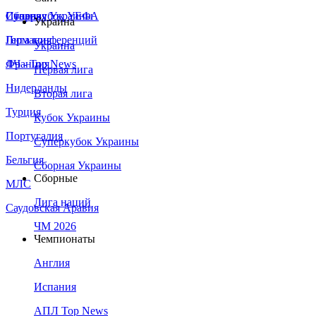
Сборная Украины
Италия
Суперкубок УЕФА
Украина
Германия
Лига конференций
Украина
Франция
ЛЧ - Top News
Первая лига
Нидерланды
Вторая лига
Турция
Кубок Украины
Португалия
Суперкубок Украины
Бельгия
Сборная Украины
Сборные
МЛС
Лига наций
Саудовская Аравия
ЧМ 2026
Чемпионаты
Англия
Испания
АПЛ Top News