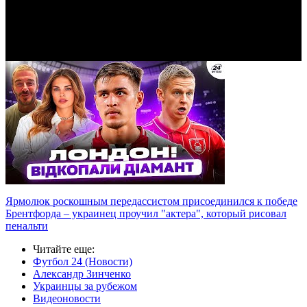
Video
Ярмолюк роскошным передассистом присоединился к победе
Брентфорда – украинец проучил "актера", который рисовал
пенальти
Читайте еще
:
Футбол 24 (Новости)
Александр Зинченко
Украинцы за рубежом
Видеоновости