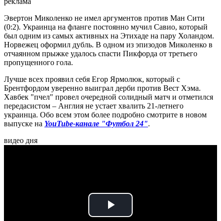
реклама
Эвертон Миколенко не имел аргументов против Ман Сити
(0:2). Украинца на фланге постоянно мучил Савио, который
был одним из самых активных на Этихаде на пару Холандом.
Норвежец оформил дубль. В одном из эпизодов Миколенко в
отчаянном прыжке удалось спасти Пикфорда от третьего
пропущенного гола.
Лучше всех проявил себя Егор Ярмолюк, который с
Брентфордом уверенно выиграл дерби против Вест Хэма.
Хавбек "пчел" провел очередной солидный матч и отметился
передасистом – Англия не устает хвалить 21-летнего
украинца. Обо всем этом более подробно смотрите в новом
выпуске на
YouTube-канале "Футбол 24"
.
видео дня
Play