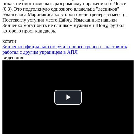
никак не смог помешать разгромному поражению от Челси
(0:3). Это подтолкнуло одиозного владельца "лесников"
Эвангелоса Маринакиса ко второй смене тренера за месяц –
Постекоглу уступил место Дайчу. Изысканные навыки
Зинченко могут быть не слишком нужными Шону, футбол
которого прост как дверь.
кстати
Зинченко официально получил нового тренера – наставник
работал с другим украинцем в АПЛ
видео дня
Play
Video