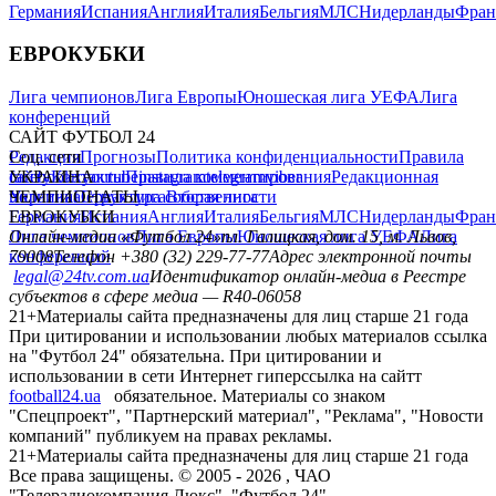
Германия
Испания
Англия
Италия
Бельгия
МЛС
Нидерланды
Фран
ЕВРОКУБКИ
Лига чемпионов
Лига Европы
Юношеская лига УЕФА
Лига
конференций
САЙТ ФУТБОЛ 24
Редакция
Соц. сети
Прогнозы
Политика конфиденциальности
Правила
сайту
facebook
УКРАИНА
Контакты
x
youtube
Правила комментирования
instagram
telegram
viber
Редакционная
политика
Украина
ЧЕМПИОНАТЫ
Первая лига
Структура собственности
Вторая лига
Германия
ЕВРОКУБКИ
Испания
Англия
Италия
Бельгия
МЛС
Нидерланды
Фран
Лига чемпионов
Онлайн-медиа «Футбол 24»
Лига Европы
пл. Галицкая, дом. 15, м. Львов,
Юношеская лига УЕФА
Лига
конференций
79008
Телефон +380 (32) 229-77-77
Адрес электронной почты
legal@24tv.com.ua
Идентификатор онлайн-медиа в Реестре
субъектов в сфере медиа — R40-06058
21+
Материалы сайта предназначены для лиц старше 21 года
При цитировании и использовании любых материалов ссылка
на "Футбол 24" обязательна. При цитировании и
использовании в сети Интернет гиперссылка на сайтт
football24.ua
обязательное. Материалы со знаком
"Спецпроект", "Партнерский материал", "Реклама", "Новости
компаний" публикуем на правах рекламы.
21+
Материалы сайта предназначены для лиц старше 21 года
Все права защищены. © 2005 -
2026
, ЧАО
"Телерадиокомпания Люкс". "Футбол 24".