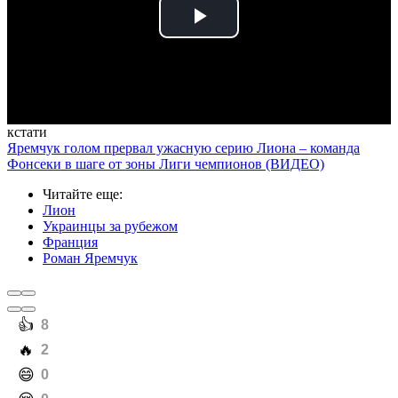
Play
Video
кстати
Яремчук голом прервал ужасную серию Лиона – команда
Фонсеки в шаге от зоны Лиги чемпионов (ВИДЕО)
Читайте еще
:
Лион
Украинцы за рубежом
Франция
Роман Яремчук
️👍
8
️🔥
2
️😄
0