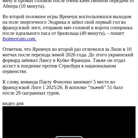
мячу и промах головой после очень качественной передачи от
Абнера (10 минута).
Во второй половине игры Яремчук воспользовался выходом
на поле энергичного Эндрика и забил свой первый гол во
французской лиге, отправив мяч головой в ворота соперника
после идеального паса от бразильца (49 минута), – пишет
footmercato.com.
Отметим, что Яремчук во второй раз отличился за Лион в 10
матчах после перехода зимой 2026 года. До этого украинский
форвард забивал Лансу в Кубке Франции. Также он отдал
ассист в поединке против Страсбура в национальном
первенстве.
К слову, команда Паулу Фонсеки занимает 5 место во
французской Лиге 1 2025/26. В копилке "ткачей" 51 балл
после 29 сыгранных туров.
видео дня