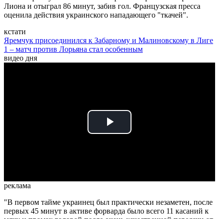
Лиона и отыграл 86 минут, забив гол. Французская пресса
оценила действия украинского нападающего "ткачей".
кстати
Яремчук присоединился к Забарному и Малиновскому в Лиге
1 – матч против Лорьяна стал особенным
видео дня
Play
Video
реклама
"В первом тайме украинец был практически незаметен, после
первых 45 минут в активе форварда было всего 11 касаний к