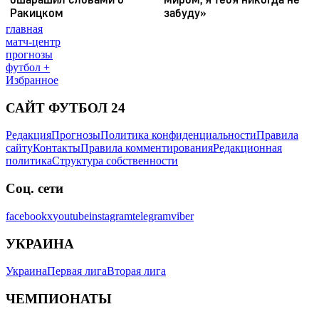
главная
матч-центр
прогнозы
футбол +
Избранное
САЙТ ФУТБОЛ 24
Редакция
Прогнозы
Политика конфиденциальности
Правила
сайту
Контакты
Правила комментирования
Редакционная
политика
Структура собственности
Соц. сети
facebook
x
youtube
instagram
telegram
viber
УКРАИНА
Украина
Первая лига
Вторая лига
ЧЕМПИОНАТЫ