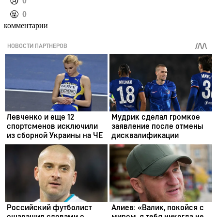
️😢
0
️🤬
0
комментарии