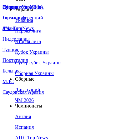
Сборная Украины
Италия
Суперкубок УЕФА
Украина
Германия
Лига конференций
Украина
Франция
ЛЧ - Top News
Первая лига
Нидерланды
Вторая лига
Турция
Кубок Украины
Португалия
Суперкубок Украины
Бельгия
Сборная Украины
Сборные
МЛС
Лига наций
Саудовская Аравия
ЧМ 2026
Чемпионаты
Англия
Испания
АПЛ Top News