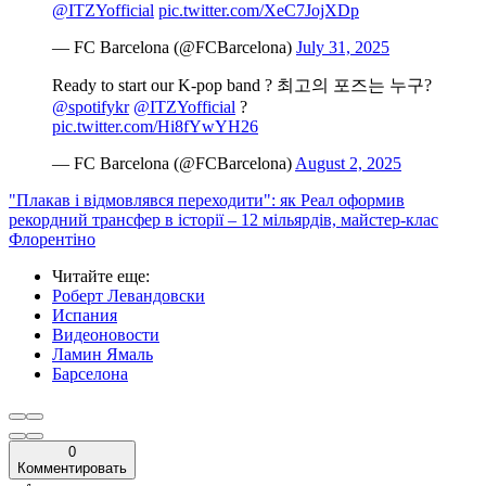
@ITZYofficial
pic.twitter.com/XeC7JojXDp
— FC Barcelona (@FCBarcelona)
July 31, 2025
Ready to start our K-pop band ? 최고의 포즈는 누구?
@spotifykr
@ITZYofficial
?
pic.twitter.com/Hi8fYwYH26
— FC Barcelona (@FCBarcelona)
August 2, 2025
"Плакав і відмовлявся переходити": як Реал оформив
рекордний трансфер в історії – 12 мільярдів, майстер-клас
Флорентіно
Читайте еще
:
Роберт Левандовски
Испания
Видеоновости
Ламин Ямаль
Барселона
0
Комментировать