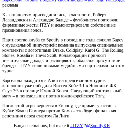
реклама
К активностям присоединились, в частности, Роберт
Левандовски и Алехандро Бальде – футболисты повторяли
фирменные жесты ITZY и демонстрировали собственные
празднования голов.
Партнерство клуба со Spotify в последние годы связало Барсу
с музыкальной индустрией: команда выпускала специальные
комплекты с логотипами Drake, Coldplay, Karol G, The Rolling
Stones, Rosalía и Travis Scott. Коллаборации приносят
значительные доходы и расширяют глобальное присутствие
бренда – ITZY стали новыми медийными партнерами на этом
турне.
Барселона находится в Азии на предсезонном турне:
каталонцы уже победили Виссел Кобе 3:1 в Японии и ФК
Сеул 7:3 в столице Южной Кореи. Следующий контрольный
матч – в понедельник против южнокорейского Тэгу.
После этой игры вернется в Европу, где примет участие в
Кубке Жоана Гампера против Комо – это будет финальная
репетиция перед стартом Ла Лиги.
Barça celebrations, but make it
#ITZY
?
@SpotifyKR