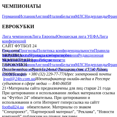
ЧЕМПИОНАТЫ
Германия
Испания
Англия
Италия
Бельгия
МЛС
Нидерланды
Фран
ЕВРОКУБКИ
Лига чемпионов
Лига Европы
Юношеская лига УЕФА
Лига
конференций
САЙТ ФУТБОЛ 24
Редакция
Соц. сети
Прогнозы
Политика конфиденциальности
Правила
сайту
facebook
УКРАИНА
Контакты
x
youtube
Правила комментирования
instagram
telegram
viber
Редакционная
политика
Украина
ЧЕМПИОНАТЫ
Первая лига
Структура собственности
Вторая лига
Германия
ЕВРОКУБКИ
Испания
Англия
Италия
Бельгия
МЛС
Нидерланды
Фран
Лига чемпионов
Онлайн-медиа «Футбол 24»
Лига Европы
пл. Галицкая, дом. 15, м. Львов,
Юношеская лига УЕФА
Лига
конференций
79008
Телефон +380 (32) 229-77-77
Адрес электронной почты
legal@24tv.com.ua
Идентификатор онлайн-медиа в Реестре
субъектов в сфере медиа — R40-06058
21+
Материалы сайта предназначены для лиц старше 21 года
При цитировании и использовании любых материалов ссылка
на "Футбол 24" обязательна. При цитировании и
использовании в сети Интернет гиперссылка на сайтт
football24.ua
обязательное. Материалы со знаком
"Спецпроект", "Партнерский материал", "Реклама", "Новости
компаний" публикуем на правах рекламы.