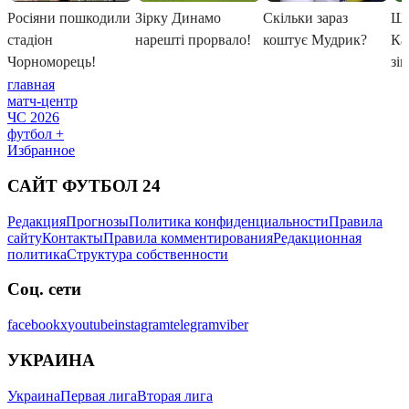
главная
матч-центр
ЧС 2026
футбол +
Избранное
САЙТ ФУТБОЛ 24
Редакция
Прогнозы
Политика конфиденциальности
Правила
сайту
Контакты
Правила комментирования
Редакционная
политика
Структура собственности
Соц. сети
facebook
x
youtube
instagram
telegram
viber
УКРАИНА
Украина
Первая лига
Вторая лига