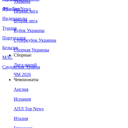
Украина
Франция
ЛЧ - Top News
Первая лига
Нидерланды
Вторая лига
Турция
Кубок Украины
Португалия
Суперкубок Украины
Бельгия
Сборная Украины
Сборные
МЛС
Лига наций
Саудовская Аравия
ЧМ 2026
Чемпионаты
Англия
Испания
АПЛ Top News
Италия