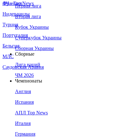
Франция
ЛЧ - Top News
Первая лига
Нидерланды
Вторая лига
Турция
Кубок Украины
Португалия
Суперкубок Украины
Бельгия
Сборная Украины
Сборные
МЛС
Лига наций
Саудовская Аравия
ЧМ 2026
Чемпионаты
Англия
Испания
АПЛ Top News
Италия
Германия