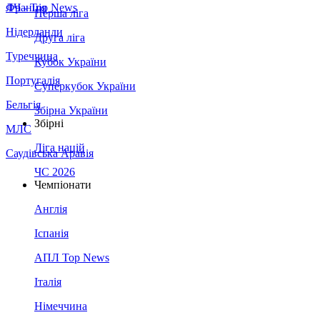
Франція
ЛЧ - Top News
Перша ліга
Нідерланди
Друга ліга
Туреччина
Кубок України
Португалія
Суперкубок України
Бельгія
Збірна України
Збірні
МЛС
Ліга націй
Саудівська Аравія
ЧС 2026
Чемпіонати
Англія
Іспанія
АПЛ Top News
Італія
Німеччина