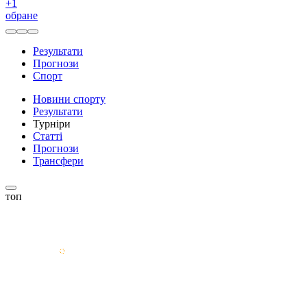
+
1
обране
Результати
Прогнози
Спорт
Новини спорту
Результати
Турніри
Статті
Прогнози
Трансфери
топ