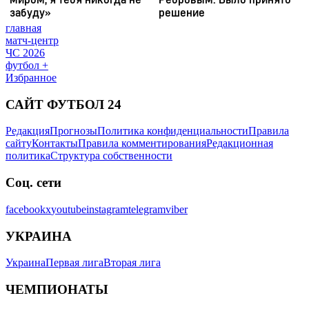
главная
матч-центр
ЧС 2026
футбол +
Избранное
САЙТ ФУТБОЛ 24
Редакция
Прогнозы
Политика конфиденциальности
Правила
сайту
Контакты
Правила комментирования
Редакционная
политика
Структура собственности
Соц. сети
facebook
x
youtube
instagram
telegram
viber
УКРАИНА
Украина
Первая лига
Вторая лига
ЧЕМПИОНАТЫ