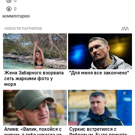
️😢
0
️🤬
0
комментарии