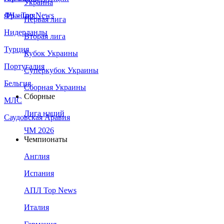
Украина
Франция
ЛЧ - Top News
Первая лига
Нидерланды
Вторая лига
Турция
Кубок Украины
Португалия
Суперкубок Украины
Бельгия
Сборная Украины
Сборные
МЛС
Лига наций
Саудовская Аравия
ЧМ 2026
Чемпионаты
Англия
Испания
АПЛ Top News
Италия