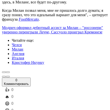
здесь, в Милане, все будет по-другому.
Когда Милан позвал меня, мне не пришлось долго думать; я
сразу понял, что это идеальный вариант для меня", – цитирует
француза
FootMercato
.
Модрич оформил дебютный ассист за Милан – "россонери"
уверенно переиграли Лечче, Сассуоло проиграл Кремонезе
Читайте еще
:
Челси
Милан
Англия
Италия
Кристофер Нкунку
0
Комментировать
️👍
0
️🔥
0
️😄
0