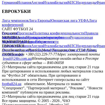
Германия
Испания
Англия
Италия
Бельгия
МЛС
Нидерланды
Фран
ЕВРОКУБКИ
Лига чемпионов
Лига Европы
Юношеская лига УЕФА
Лига
конференций
САЙТ ФУТБОЛ 24
Редакция
Соц. сети
Прогнозы
Политика конфиденциальности
Правила
сайту
facebook
УКРАИНА
Контакты
x
youtube
Правила комментирования
instagram
telegram
viber
Редакционная
политика
Украина
ЧЕМПИОНАТЫ
Первая лига
Структура собственности
Вторая лига
Германия
ЕВРОКУБКИ
Испания
Англия
Италия
Бельгия
МЛС
Нидерланды
Фран
Лига чемпионов
Онлайн-медиа «Футбол 24»
Лига Европы
пл. Галицкая, дом. 15, м. Львов,
Юношеская лига УЕФА
Лига
конференций
79008
Телефон +380 (32) 229-77-77
Адрес электронной почты
legal@24tv.com.ua
Идентификатор онлайн-медиа в Реестре
субъектов в сфере медиа — R40-06058
21+
Материалы сайта предназначены для лиц старше 21 года
При цитировании и использовании любых материалов ссылка
на "Футбол 24" обязательна. При цитировании и
использовании в сети Интернет гиперссылка на сайтт
football24.ua
обязательное. Материалы со знаком
"Спецпроект", "Партнерский материал", "Реклама", "Новости
компаний" публикуем на правах рекламы.
21+
Материалы сайта предназначены для лиц старше 21 года
Все права защищены. © 2005 -
2026
, ЧАО
"Телерадиокомпания Люкс". "Футбол 24".