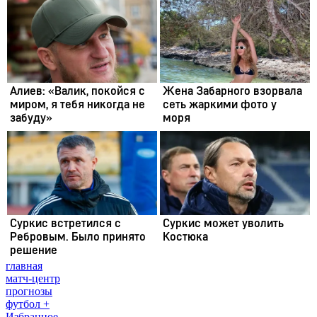
главная
матч-центр
прогнозы
футбол +
Избранное