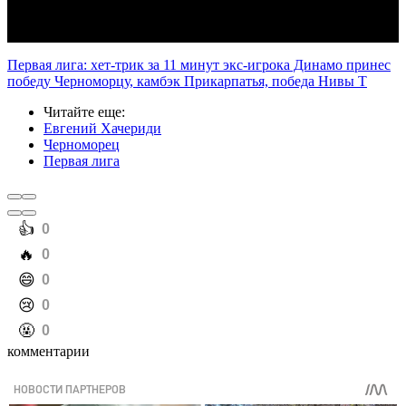
Первая лига: хет-трик за 11 минут экс-игрока Динамо принес
победу Черноморцу, камбэк Прикарпатья, победа Нивы Т
Читайте еще
:
Евгений Хачериди
Черноморец
Первая лига
️👍
0
️🔥
0
️😄
0
️😢
0
️🤬
0
комментарии