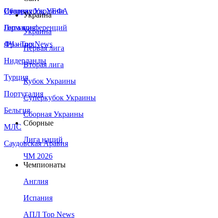
Сборная Украины
Италия
Суперкубок УЕФА
Украина
Германия
Лига конференций
Украина
Франция
ЛЧ - Top News
Первая лига
Нидерланды
Вторая лига
Турция
Кубок Украины
Португалия
Суперкубок Украины
Бельгия
Сборная Украины
Сборные
МЛС
Лига наций
Саудовская Аравия
ЧМ 2026
Чемпионаты
Англия
Испания
АПЛ Top News