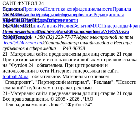
САЙТ ФУТБОЛ 24
Редакция
Соц. сети
Прогнозы
Политика конфиденциальности
Правила
сайту
facebook
УКРАИНА
Контакты
x
youtube
Правила комментирования
instagram
telegram
viber
Редакционная
политика
Украина
ЧЕМПИОНАТЫ
Первая лига
Структура собственности
Вторая лига
Германия
ЕВРОКУБКИ
Испания
Англия
Италия
Бельгия
МЛС
Нидерланды
Фран
Лига чемпионов
Онлайн-медиа «Футбол 24»
Лига Европы
пл. Галицкая, дом. 15, м. Львов,
Юношеская лига УЕФА
Лига
конференций
79008
Телефон +380 (32) 229-77-77
Адрес электронной почты
legal@24tv.com.ua
Идентификатор онлайн-медиа в Реестре
субъектов в сфере медиа — R40-06058
21+
Материалы сайта предназначены для лиц старше 21 года
При цитировании и использовании любых материалов ссылка
на "Футбол 24" обязательна. При цитировании и
использовании в сети Интернет гиперссылка на сайтт
football24.ua
обязательное. Материалы со знаком
"Спецпроект", "Партнерский материал", "Реклама", "Новости
компаний" публикуем на правах рекламы.
21+
Материалы сайта предназначены для лиц старше 21 года
Все права защищены. © 2005 -
2026
, ЧАО
"Телерадиокомпания Люкс". "Футбол 24".