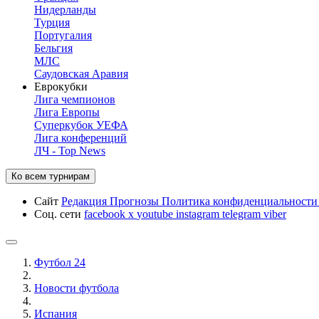
Нидерланды
Турция
Португалия
Бельгия
МЛС
Саудовская Аравия
Еврокубки
Лига чемпионов
Лига Европы
Суперкубок УЕФА
Лига конференций
ЛЧ - Top News
Ко всем турнирам
Сайт
Редакция
Прогнозы
Политика конфиденциальност
Соц. сети
facebook
x
youtube
instagram
telegram
viber
Футбол 24
Новости футбола
Испания