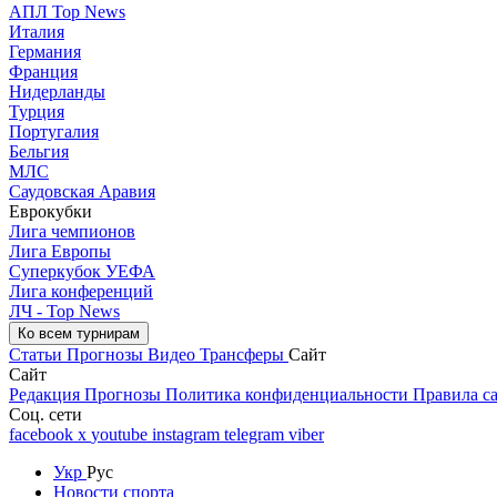
АПЛ Top News
Италия
Германия
Франция
Нидерланды
Турция
Португалия
Бельгия
МЛС
Саудовская Аравия
Еврокубки
Лига чемпионов
Лига Европы
Суперкубок УЕФА
Лига конференций
ЛЧ - Top News
Ко всем турнирам
Статьи
Прогнозы
Видео
Трансферы
Сайт
Сайт
Редакция
Прогнозы
Политика конфиденциальности
Правила с
Соц. сети
facebook
x
youtube
instagram
telegram
viber
Укр
Рус
Новости спорта