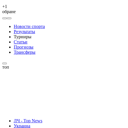
+
1
обране
Новости спорта
Результаты
Турниры
Статьи
Прогнозы
Трансферы
топ
ЛЧ - Top News
Украина