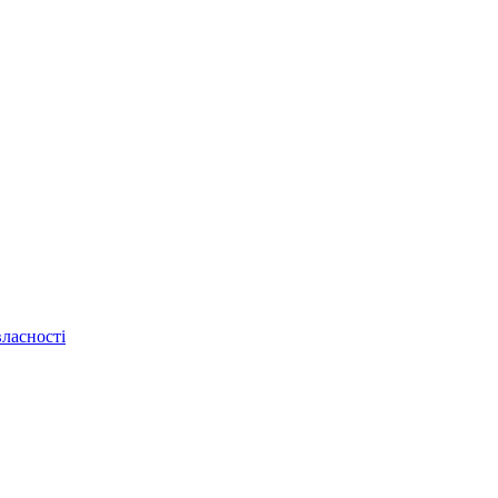
ласності