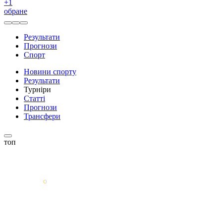
+
1
обране
Результати
Прогнози
Спорт
Новини спорту
Результати
Турніри
Статті
Прогнози
Трансфери
топ