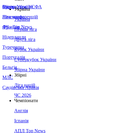
Збірна України
Італія
Суперкубок УЄФА
Україна
Німеччина
Ліга конференцій
Україна
Франція
ЛЧ - Top News
Перша ліга
Нідерланди
Друга ліга
Туреччина
Кубок України
Португалія
Суперкубок України
Бельгія
Збірна України
Збірні
МЛС
Ліга націй
Саудівська Аравія
ЧС 2026
Чемпіонати
Англія
Іспанія
АПЛ Top News