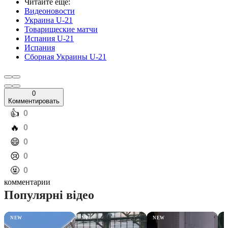
Читайте еще
:
Видеоновости
Украина U-21
Товарищеские матчи
Испания U-21
Испания
Сборная Украины U-21
0
Комментировать
️👍
0
️🔥
0
️😄
0
️😢
0
️🤬
0
комментарии