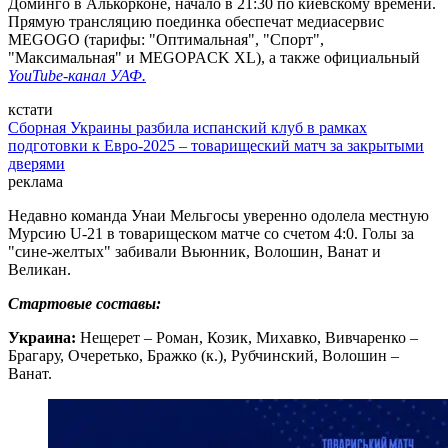
Доминго в Алькорконе, начало в 21:30 по киевскому времени.
Прямую трансляцию поединка обеспечат медиасервис
MEGOGO (тарифы: "Оптимальная", "Спорт",
"Максимальная" и MEGOPACK XL), а также официальный
YouTube-канал УАФ.
кстати
Сборная Украины разбила испанский клуб в рамках
подготовки к Евро-2025 – товарищеский матч за закрытыми
дверями
реклама
Недавно команда Унаи Мельгосы уверенно одолела местную
Мурсию U-21 в товарищеском матче со счетом 4:0. Голы за
"сине-желтых" забивали Вьюнник, Волошин, Ванат и
Великан.
Стартовые составы:
Украина:
Нещерет – Роман, Козик, Михавко, Вивчаренко –
Брагару, Очеретько, Бражко (к.), Рубчинский, Волошин –
Ванат.