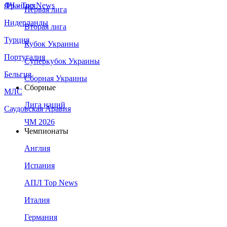
Франция
ЛЧ - Top News
Первая лига
Нидерланды
Вторая лига
Турция
Кубок Украины
Португалия
Суперкубок Украины
Бельгия
Сборная Украины
Сборные
МЛС
Лига наций
Саудовская Аравия
ЧМ 2026
Чемпионаты
Англия
Испания
АПЛ Top News
Италия
Германия