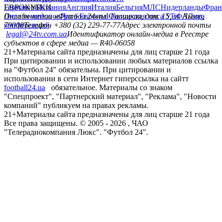
Германия
ЕВРОКУБКИ
Испания
Англия
Италия
Бельгия
МЛС
Нидерланды
Фран
Лига чемпионов
Онлайн-медиа «Футбол 24»
Лига Европы
пл. Галицкая, дом. 15, м. Львов,
Юношеская лига УЕФА
Лига
конференций
79008
Телефон +380 (32) 229-77-77
Адрес электронной почты
legal@24tv.com.ua
Идентификатор онлайн-медиа в Реестре
субъектов в сфере медиа — R40-06058
21+
Материалы сайта предназначены для лиц старше 21 года
При цитировании и использовании любых материалов ссылка
на "Футбол 24" обязательна. При цитировании и
использовании в сети Интернет гиперссылка на сайтт
football24.ua
обязательное. Материалы со знаком
"Спецпроект", "Партнерский материал", "Реклама", "Новости
компаний" публикуем на правах рекламы.
21+
Материалы сайта предназначены для лиц старше 21 года
Все права защищены. © 2005 -
2026
, ЧАО
"Телерадиокомпания Люкс". "Футбол 24".