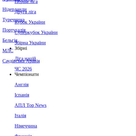
Перша ліга
Нідерланди
Друга ліга
Туреччина
Кубок України
Португалія
Суперкубок України
Бельгія
Збірна України
Збірні
МЛС
Ліга націй
Саудівська Аравія
ЧС 2026
Чемпіонати
Англія
Іспанія
АПЛ Top News
Італія
Німеччина