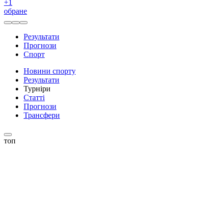
+
1
обране
Результати
Прогнози
Спорт
Новини спорту
Результати
Турніри
Статті
Прогнози
Трансфери
топ