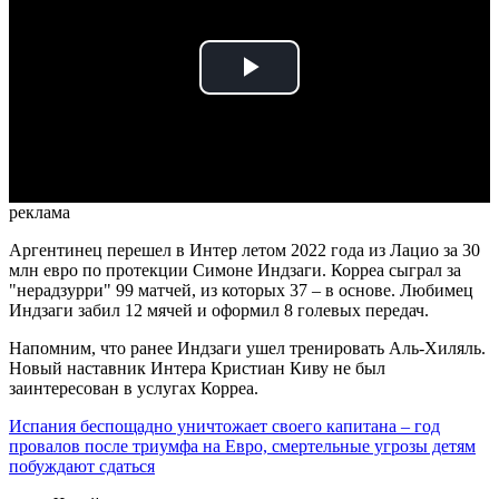
Play
Video
реклама
Аргентинец перешел в Интер летом 2022 года из Лацио за 30
млн евро по протекции Симоне Индзаги. Корреа сыграл за
"нерадзурри" 99 матчей, из которых 37 – в основе. Любимец
Индзаги забил 12 мячей и оформил 8 голевых передач.
Напомним, что ранее Индзаги ушел тренировать Аль-Хиляль.
Новый наставник Интера Кристиан Киву не был
заинтересован в услугах Корреа.
Испания беспощадно уничтожает своего капитана – год
провалов после триумфа на Евро, смертельные угрозы детям
побуждают сдаться