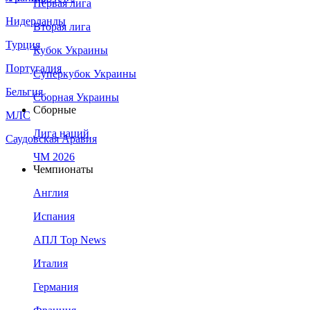
Первая лига
Нидерланды
Вторая лига
Турция
Кубок Украины
Португалия
Суперкубок Украины
Бельгия
Сборная Украины
Сборные
МЛС
Лига наций
Саудовская Аравия
ЧМ 2026
Чемпионаты
Англия
Испания
АПЛ Top News
Италия
Германия