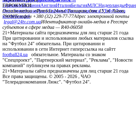
Германия
ЕВРОКУБКИ
Испания
Англия
Италия
Бельгия
МЛС
Нидерланды
Фран
Лига чемпионов
Онлайн-медиа «Футбол 24»
Лига Европы
пл. Галицкая, дом. 15, м. Львов,
Юношеская лига УЕФА
Лига
конференций
79008
Телефон +380 (32) 229-77-77
Адрес электронной почты
legal@24tv.com.ua
Идентификатор онлайн-медиа в Реестре
субъектов в сфере медиа — R40-06058
21+
Материалы сайта предназначены для лиц старше 21 года
При цитировании и использовании любых материалов ссылка
на "Футбол 24" обязательна. При цитировании и
использовании в сети Интернет гиперссылка на сайтт
football24.ua
обязательное. Материалы со знаком
"Спецпроект", "Партнерский материал", "Реклама", "Новости
компаний" публикуем на правах рекламы.
21+
Материалы сайта предназначены для лиц старше 21 года
Все права защищены. © 2005 -
2026
, ЧАО
"Телерадиокомпания Люкс". "Футбол 24".