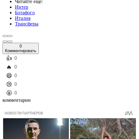
Читайте еще
:
Интер
Ботафого
Италия
Трансферы
0
Комментировать
️👍
0
️🔥
0
️😄
0
️😢
0
️🤬
0
комментарии