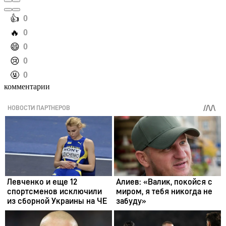
️👍
0
️🔥
0
️😄
0
️😢
0
️🤬
0
комментарии