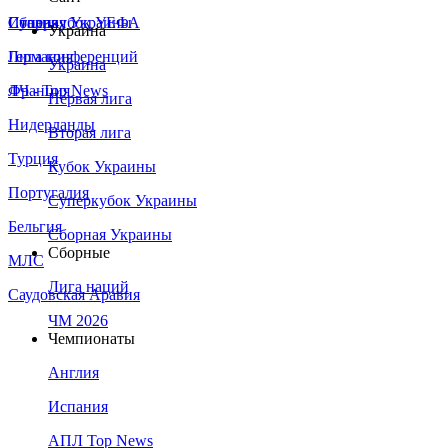
Сборная Украины
Италия
Суперкубок УЕФА
Украина
Германия
Лига конференций
Украина
Франция
ЛЧ - Top News
Первая лига
Нидерланды
Вторая лига
Турция
Кубок Украины
Португалия
Суперкубок Украины
Бельгия
Сборная Украины
Сборные
МЛС
Лига наций
Саудовская Аравия
ЧМ 2026
Чемпионаты
Англия
Испания
АПЛ Top News