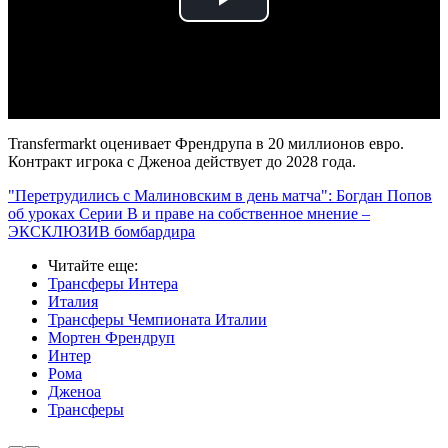
Play
Video
Transfermarkt оценивает Френдрупа в 20 миллионов евро.
Контракт игрока с Дженоа действует до 2028 года.
"Перетрудились с Малиновским в день матча": Богдан Попов
об уроках Серии В и праве на собственное мнение –
ЭКСКЛЮЗИВ бомбардира
Читайте еще
:
Трансферы Интера
Италия
Трансферы Чемпионата Италии
Мортен Френдруп
Интер
Рома
Дженоа
Трансферы