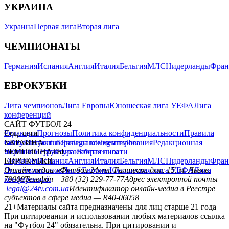
УКРАИНА
Украина
Первая лига
Вторая лига
ЧЕМПИОНАТЫ
Германия
Испания
Англия
Италия
Бельгия
МЛС
Нидерланды
Фран
ЕВРОКУБКИ
Лига чемпионов
Лига Европы
Юношеская лига УЕФА
Лига
конференций
САЙТ ФУТБОЛ 24
Редакция
Соц. сети
Прогнозы
Политика конфиденциальности
Правила
сайту
facebook
УКРАИНА
Контакты
x
youtube
Правила комментирования
instagram
telegram
viber
Редакционная
политика
Украина
ЧЕМПИОНАТЫ
Первая лига
Структура собственности
Вторая лига
Германия
ЕВРОКУБКИ
Испания
Англия
Италия
Бельгия
МЛС
Нидерланды
Фран
Лига чемпионов
Онлайн-медиа «Футбол 24»
Лига Европы
пл. Галицкая, дом. 15, м. Львов,
Юношеская лига УЕФА
Лига
конференций
79008
Телефон +380 (32) 229-77-77
Адрес электронной почты
legal@24tv.com.ua
Идентификатор онлайн-медиа в Реестре
субъектов в сфере медиа — R40-06058
21+
Материалы сайта предназначены для лиц старше 21 года
При цитировании и использовании любых материалов ссылка
на "Футбол 24" обязательна. При цитировании и