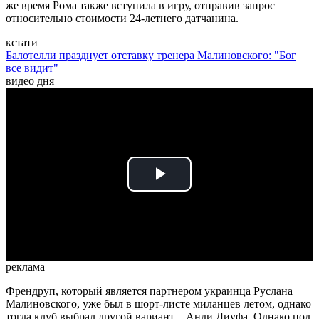
же время Рома также вступила в игру, отправив запрос
относительно стоимости 24-летнего датчанина.
кстати
Балотелли празднует отставку тренера Малиновского: "Бог
все видит"
видео дня
Play
Video
реклама
Френдруп, который является партнером украинца Руслана
Малиновского, уже был в шорт-листе миланцев летом, однако
тогда клуб выбрал другой вариант – Анди Диуфа. Однако под