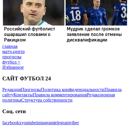
главная
матч-центр
прогнозы
футбол +
Избранное
САЙТ ФУТБОЛ 24
Редакция
Прогнозы
Политика конфиденциальности
Правила
сайту
Контакты
Правила комментирования
Редакционная
политика
Структура собственности
Соц. сети
facebook
x
youtube
instagram
telegram
viber