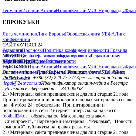
Германия
Испания
Англия
Италия
Бельгия
МЛС
Нидерланды
Фран
ЕВРОКУБКИ
Лига чемпионов
Лига Европы
Юношеская лига УЕФА
Лига
конференций
САЙТ ФУТБОЛ 24
Редакция
Соц. сети
Прогнозы
Политика конфиденциальности
Правила
сайту
facebook
УКРАИНА
Контакты
x
youtube
Правила комментирования
instagram
telegram
viber
Редакционная
политика
Украина
ЧЕМПИОНАТЫ
Первая лига
Структура собственности
Вторая лига
Германия
ЕВРОКУБКИ
Испания
Англия
Италия
Бельгия
МЛС
Нидерланды
Фран
Лига чемпионов
Онлайн-медиа «Футбол 24»
Лига Европы
пл. Галицкая, дом. 15, м. Львов,
Юношеская лига УЕФА
Лига
конференций
79008
Телефон +380 (32) 229-77-77
Адрес электронной почты
legal@24tv.com.ua
Идентификатор онлайн-медиа в Реестре
субъектов в сфере медиа — R40-06058
21+
Материалы сайта предназначены для лиц старше 21 года
При цитировании и использовании любых материалов ссылка
на "Футбол 24" обязательна. При цитировании и
использовании в сети Интернет гиперссылка на сайтт
football24.ua
обязательное. Материалы со знаком
"Спецпроект", "Партнерский материал", "Реклама", "Новости
компаний" публикуем на правах рекламы.
21+
Материалы сайта предназначены для лиц старше 21 года