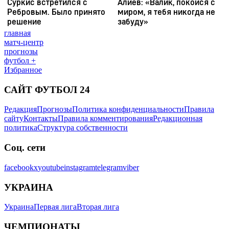
главная
матч-центр
прогнозы
футбол +
Избранное
САЙТ ФУТБОЛ 24
Редакция
Прогнозы
Политика конфиденциальности
Правила
сайту
Контакты
Правила комментирования
Редакционная
политика
Структура собственности
Соц. сети
facebook
x
youtube
instagram
telegram
viber
УКРАИНА
Украина
Первая лига
Вторая лига
ЧЕМПИОНАТЫ