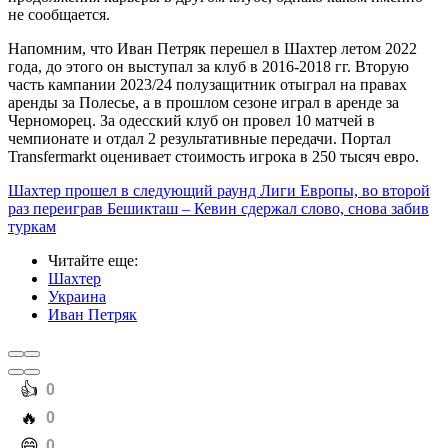
не сообщается.
Напомним, что Иван Петряк перешел в Шахтер летом 2022
года, до этого он выступал за клуб в 2016-2018 гг. Вторую
часть кампании 2023/24 полузащитник отыграл на правах
аренды за Полесье, а в прошлом сезоне играл в аренде за
Черноморец. За одесский клуб он провел 10 матчей в
чемпионате и отдал 2 результативные передачи. Портал
Transfermarkt оценивает стоимость игрока в 250 тысяч евро.
Шахтер прошел в следующий раунд Лиги Европы, во второй
раз переиграв Бешикташ – Кевин сдержал слово, снова забив
туркам
Читайте еще
:
Шахтер
Украина
Иван Петряк
️👍
0
️🔥
0
️😄
0