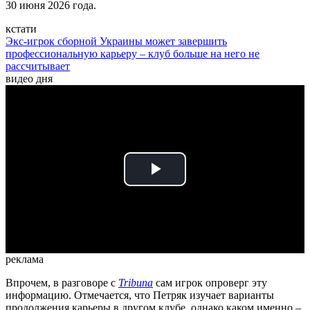
30 июня 2026 года.
кстати
Экс-игрок сборной Украины может завершить
профессиональную карьеру – клуб больше на него не
рассчитывает
видео дня
Play
Video
реклама
Впрочем, в разговоре с
Tribuna
сам игрок опроверг эту
информацию. Отмечается, что Петряк изучает варианты
продолжения карьеры в другом клубе, однако каком именно –