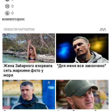
️😢
0
️🤬
0
комментарии