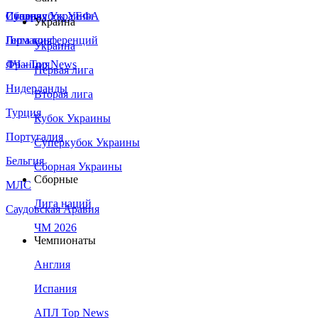
Сборная Украины
Италия
Суперкубок УЕФА
Украина
Германия
Лига конференций
Украина
Франция
ЛЧ - Top News
Первая лига
Нидерланды
Вторая лига
Турция
Кубок Украины
Португалия
Суперкубок Украины
Бельгия
Сборная Украины
Сборные
МЛС
Лига наций
Саудовская Аравия
ЧМ 2026
Чемпионаты
Англия
Испания
АПЛ Top News