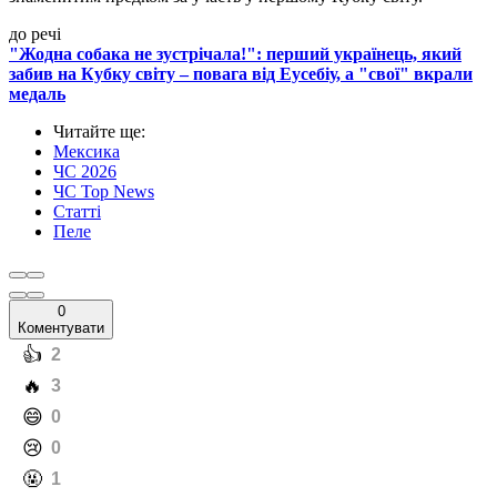
до речі
"Жодна собака не зустрічала!": перший українець, який
забив на Кубку світу – повага від Еусебіу, а "свої" вкрали
медаль
Читайте ще
:
Мексика
ЧС 2026
ЧС Top News
Статті
Пеле
0
Коментувати
️👍
2
️🔥
3
️😄
0
️😢
0
️🤬
1