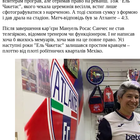
візитерам програв, але отримав право на реванш. Тож "Ель
Чакетас", якого чекала церемонія весілля, встиг лише
сфотографуватися з нареченою. А тоді схопив сумку з формою
і дав драла на стадіон. Матч-відповідь був за Атланте – 4:3.
Після завершення кар’єри Мануель Росас Санчес не став
телезіркою, відомим тренером чи функціонером. І не написав
хоча б якихось мемуарів, хоча мав на це повне право. Усі
наступні роки "Ель Чакетас" залишався простим кравцем –
плоттю від плоті робітничих кварталів Мехіко.