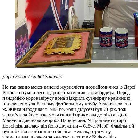
Дарсі Росас / Anibal Santiago
Не так давно мексиканські журналісти познайомилися із Дарсі
Росас – онукою легендарного захисника-бомбардира. Перед
пандемією коронавірусу вона відкрила сувенірну крамницю,
присвячену улюбленому футбольному клубу Атланте, звісно
ж. Жінка народилася 1983-го, коли дідусеві був 71 рік, тож
запам’ятала його вже мовчазним і прикутим до ліжка. Дона
Мануеля доконала хвороба Паркінсона. Усі родинні історії
Дорсі дізнавалася від його дружини – бабусі Марії. Фамільний
будинок Росас дбайливо оберігає медаль, отриману
знаменитим предком за участь у першому Кубку світу.