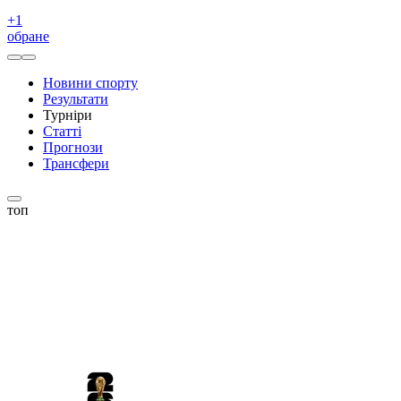
+
1
обране
Новини спорту
Результати
Турніри
Статті
Прогнози
Трансфери
топ