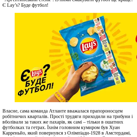
Є Lay’s? Буде футбол!
Власне, сама команда Атланте вважалася прапороносцем
робітничих кварталів. Прості трудяги приходили на трибуни і
вболівали за таких же пахарів, як самі – тільки в ошатних
футболках та гетрах. Їхнім головним кумиром був Хуан
Карреньйо, який повернувся з Олімпіади-1928 в Амстердамі,