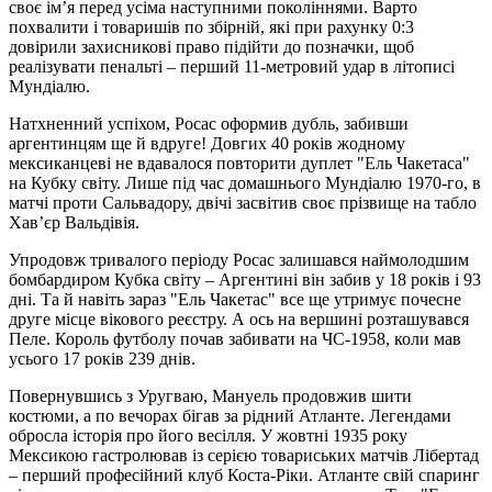
своє ім’я перед усіма наступними поколіннями. Варто
похвалити і товаришів по збірній, які при рахунку 0:3
довірили захисникові право підійти до позначки, щоб
реалізувати пенальті – перший 11-метровий удар в літописі
Мундіалю.
Натхненний успіхом, Росас оформив дубль, забивши
аргентинцям ще й вдруге! Довгих 40 років жодному
мексиканцеві не вдавалося повторити дуплет "Ель Чакетаса"
на Кубку світу. Лише під час домашнього Мундіалю 1970-го, в
матчі проти Сальвадору, двічі засвітив своє прізвище на табло
Хав’єр Вальдівія.
Упродовж тривалого періоду Росас залишався наймолодшим
бомбардиром Кубка світу – Аргентині він забив у 18 років і 93
дні. Та й навіть зараз "Ель Чакетас" все ще утримує почесне
друге місце вікового реєстру. А ось на вершині розташувався
Пеле. Король футболу почав забивати на ЧС-1958, коли мав
усього 17 років 239 днів.
Повернувшись з Уругваю, Мануель продовжив шити
костюми, а по вечорах бігав за рідний Атланте. Легендами
обросла історія про його весілля. У жовтні 1935 року
Мексикою гастролював із серією товариських матчів Лібертад
– перший професійний клуб Коста-Ріки. Атланте свій спаринг