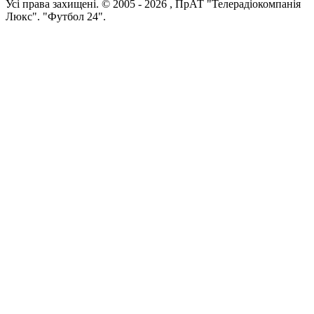
Усi права захищенi. © 2005 -
2026
, ПрАТ "Телерадіокомпанія
Люкс". "Футбол 24".