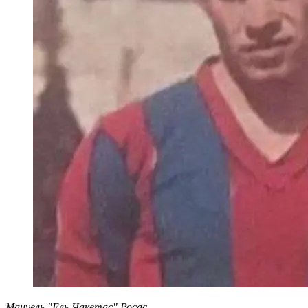
Мануель "Ель Чакетас" Росас