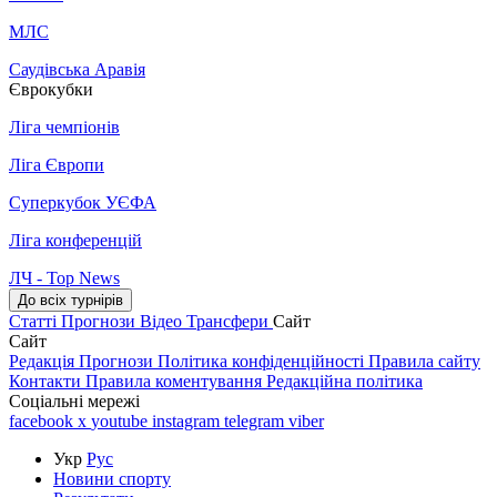
МЛС
Саудівська Аравія
Єврокубки
Ліга чемпіонів
Ліга Європи
Суперкубок УЄФА
Ліга конференцій
ЛЧ - Top News
До всіх турнірів
Статті
Прогнози
Відео
Трансфери
Сайт
Сайт
Редакція
Прогнози
Політика конфіденційності
Правила сайту
Контакти
Правила коментування
Редакційна політика
Соціальні мережі
facebook
x
youtube
instagram
telegram
viber
Укр
Рус
Новини спорту