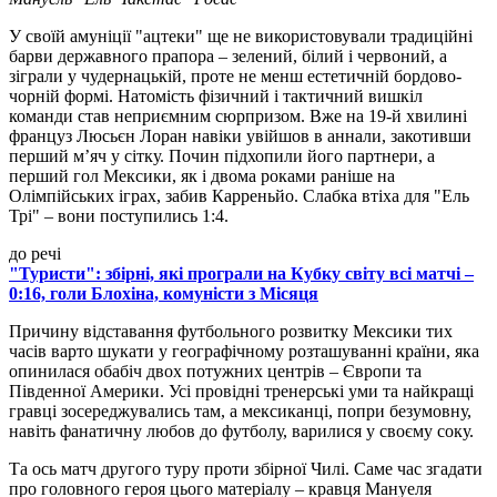
У своїй амуніції "ацтеки" ще не використовували традиційні
барви державного прапора – зелений, білий і червоний, а
зіграли у чудернацькій, проте не менш естетичній бордово-
чорній формі. Натомість фізичний і тактичний вишкіл
команди став неприємним сюрпризом. Вже на 19-й хвилині
француз Люсьєн Лоран навіки увійшов в аннали, закотивши
перший м’яч у сітку. Почин підхопили його партнери, а
перший гол Мексики, як і двома роками раніше на
Олімпійських іграх, забив Карреньйо. Слабка втіха для "Ель
Трі" – вони поступились 1:4.
до речі
"Туристи": збірні, які програли на Кубку світу всі матчі –
0:16, голи Блохіна, комуністи з Місяця
Причину відставання футбольного розвитку Мексики тих
часів варто шукати у географічному розташуванні країни, яка
опинилася обабіч двох потужних центрів – Європи та
Південної Америки. Усі провідні тренерські уми та найкращі
гравці зосереджувались там, а мексиканці, попри безумовну,
навіть фанатичну любов до футболу, варилися у своєму соку.
Та ось матч другого туру проти збірної Чилі. Саме час згадати
про головного героя цього матеріалу – кравця Мануеля