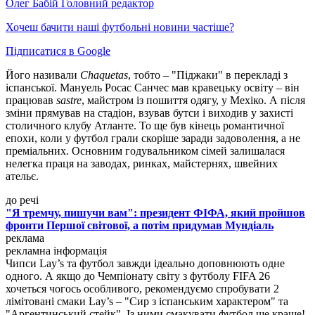
Олег Бабій
Головний редактор
Хочеш бачити наші футбольні новини частіше?
Підписатися в Google
Його називали
Chaquetas
, тобто – "Піджаки" в перекладі з
іспанської. Мануель Росас Санчес мав кравецьку освіту – він
працював
sastre
, майстром із пошиття одягу, у Мехіко. А після
зміни прямував на стадіон, взував бутси і виходив у захисті
столичного клубу Атланте. То ще був кінець романтичної
епохи, коли у футбол грали скоріше заради задоволення, а не
преміальних. Основним годувальником сімей залишалася
нелегка праця на заводах, ринках, майстернях, швейних
ательє.
до речі
"Я тремчу, пишучи вам": президент ФІФА, який пройшов
фронти Першої світової, а потім придумав Мундіаль
реклама
рекламна інформація
Чипси Lay’s та футбол завжди ідеально доповнюють одне
одного. А якщо до Чемпіонату світу з футболу FIFA 26
хочеться чогось особливого, рекомендуємо спробувати 2
лімітовані смаки Lay’s – "Сир з іспанським характером" та
"Аргентинський стейк". Із ними смакувати футбол ще краще!