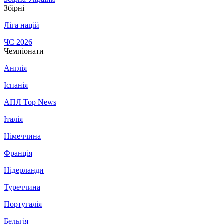
Збірні
Ліга націй
ЧС 2026
Чемпіонати
Англія
Іспанія
АПЛ Top News
Італія
Німеччина
Франція
Нідерланди
Туреччина
Португалія
Бельгія