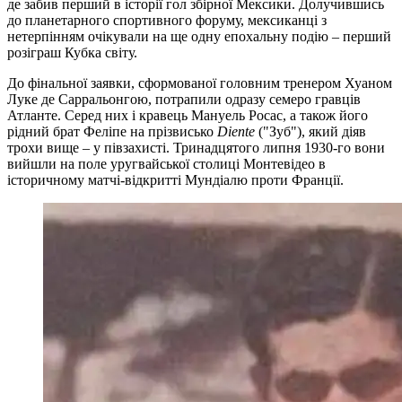
де забив перший в історії гол збірної Мексики. Долучившись
до планетарного спортивного форуму, мексиканці з
нетерпінням очікували на ще одну епохальну подію – перший
розіграш Кубка світу.
До фінальної заявки, сформованої головним тренером Хуаном
Луке де Сарральонгою, потрапили одразу семеро гравців
Атланте. Серед них і кравець Мануель Росас, а також його
рідний брат Феліпе на прізвисько
Diente
("Зуб"), який діяв
трохи вище – у півзахисті. Тринадцятого липня 1930-го вони
вийшли на поле уругвайської столиці Монтевідео в
історичному матчі-відкритті Мундіалю проти Франції.