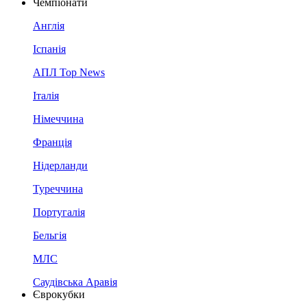
Чемпіонати
Англія
Іспанія
АПЛ Top News
Італія
Німеччина
Франція
Нідерланди
Туреччина
Португалія
Бельгія
МЛС
Саудівська Аравія
Єврокубки