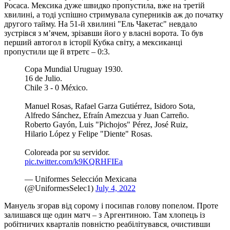
Росаса. Мексика дуже швидко пропустила, вже на третій
хвилині, а тоді успішно стримувала суперників аж до початку
другого тайму. На 51-й хвилині "Ель Чакетас" невдало
зустрівся з м’ячем, зрізавши його у власні ворота. То був
перший автогол в історії Кубка світу, а мексиканці
пропустили ще й втретє – 0:3.
Copa Mundial Uruguay 1930.
16 de Julio.
Chile 3 - 0 México.
Manuel Rosas, Rafael Garza Gutiérrez, Isidoro Sota,
Alfredo Sánchez, Efraín Amezcua y Juan Carreño.
Roberto Gayón, Luis "Pichojos" Pérez, José Ruiz,
Hilario López y Felipe "Diente" Rosas.
Coloreada por su servidor.
pic.twitter.com/k9KQRHFIEa
— Uniformes Selección Mexicana
(@UniformesSelec1)
July 4, 2022
Мануель згорав від сорому і посипав голову попелом. Проте
залишався ще один матч – з Аргентиною. Там хлопець із
робітничих кварталів повністю реабілітувався, очистивши