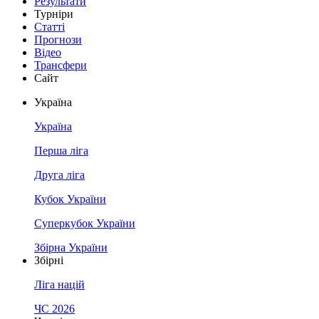
Результати
Турніри
Статті
Прогнози
Відео
Трансфери
Сайт
Україна
Україна
Перша ліга
Друга ліга
Кубок України
Суперкубок України
Збірна України
Збірні
Ліга націй
ЧС 2026