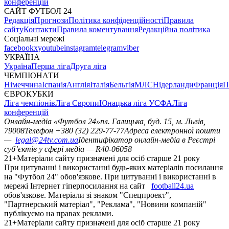
конференцій
САЙТ ФУТБОЛ 24
Редакція
Прогнози
Політика конфіденційності
Правила
сайту
Контакти
Правила коментування
Редакційна політика
Соціальні мережі
facebook
x
youtube
instagram
telegram
viber
УКРАЇНА
Україна
Перша ліга
Друга ліга
ЧЕМПІОНАТИ
Німеччина
Іспанія
Англія
Італія
Бельгія
МЛС
Нідерланди
Франція
П
ЄВРОКУБКИ
Ліга чемпіонів
Ліга Європи
Юнацька ліга УЄФА
Ліга
конференцій
Онлайн-медіа «Футбол 24»
пл. Галицька, буд. 15, м. Львів,
79008
Телефон +380 (32) 229-77-77
Адреса електронної пошти
—
legal@24tv.com.ua
Ідентифікатор онлайн-медіа в Реєстрі
суб’єктів у сфері медіа — R40-06058
21+
Матеріали сайту призначені для осіб старше 21 року
При цитуванні і використанні будь-яких матеріалів посилання
на "Футбол 24" обов'язкове. При цитуванні і використанні в
мережі Інтернет гіперпосилання на сайт
football24.ua
обов'язкове. Матеріали зі знаком "Спецпроект",
"Партнерський матеріал", "Реклама", "Новини компаній"
публікуємо на правах реклами.
21+
Матеріали сайту призначені для осіб старше 21 року