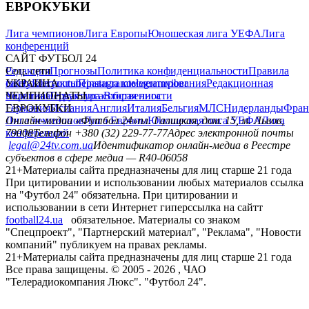
ЕВРОКУБКИ
Лига чемпионов
Лига Европы
Юношеская лига УЕФА
Лига
конференций
САЙТ ФУТБОЛ 24
Редакция
Соц. сети
Прогнозы
Политика конфиденциальности
Правила
сайту
facebook
УКРАИНА
Контакты
x
youtube
Правила комментирования
instagram
telegram
viber
Редакционная
политика
Украина
ЧЕМПИОНАТЫ
Первая лига
Структура собственности
Вторая лига
Германия
ЕВРОКУБКИ
Испания
Англия
Италия
Бельгия
МЛС
Нидерланды
Фран
Лига чемпионов
Онлайн-медиа «Футбол 24»
Лига Европы
пл. Галицкая, дом. 15, м. Львов,
Юношеская лига УЕФА
Лига
конференций
79008
Телефон +380 (32) 229-77-77
Адрес электронной почты
legal@24tv.com.ua
Идентификатор онлайн-медиа в Реестре
субъектов в сфере медиа — R40-06058
21+
Материалы сайта предназначены для лиц старше 21 года
При цитировании и использовании любых материалов ссылка
на "Футбол 24" обязательна. При цитировании и
использовании в сети Интернет гиперссылка на сайтт
football24.ua
обязательное. Материалы со знаком
"Спецпроект", "Партнерский материал", "Реклама", "Новости
компаний" публикуем на правах рекламы.
21+
Материалы сайта предназначены для лиц старше 21 года
Все права защищены. © 2005 -
2026
, ЧАО
"Телерадиокомпания Люкс". "Футбол 24".