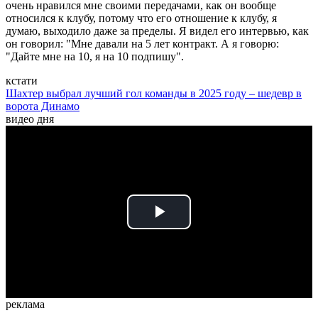
очень нравился мне своими передачами, как он вообще
относился к клубу, потому что его отношение к клубу, я
думаю, выходило даже за пределы. Я видел его интервью, как
он говорил: "Мне давали на 5 лет контракт. А я говорю:
"Дайте мне на 10, я на 10 подпишу".
кстати
Шахтер выбрал лучший гол команды в 2025 году – шедевр в
ворота Динамо
видео дня
Play
Video
реклама