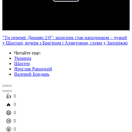
Play
Video
"Ти переміг Динамо 2:0": захисник став нападником – чужий
у Шахтарі, вечеря з Брагіним і Ахметовим, схеми у Запоріжжі
Читайте еще
:
Украина
Шахтер
Ярослав Ракицкий
Валерий Бондарь
️👍
0
️🔥
0
️😄
0
️😢
0
️🤬
0