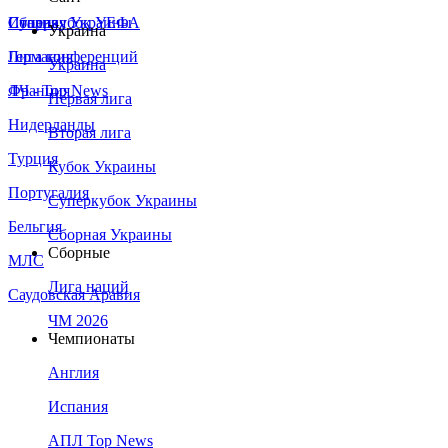
Сборная Украины
Италия
Суперкубок УЕФА
Украина
Германия
Лига конференций
Украина
Франция
ЛЧ - Top News
Первая лига
Нидерланды
Вторая лига
Турция
Кубок Украины
Португалия
Суперкубок Украины
Бельгия
Сборная Украины
Сборные
МЛС
Лига наций
Саудовская Аравия
ЧМ 2026
Чемпионаты
Англия
Испания
АПЛ Top News