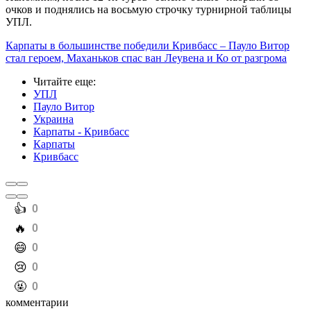
очков и поднялись на восьмую строчку турнирной таблицы
УПЛ.
Карпаты в большинстве победили Кривбасс – Пауло Витор
стал героем, Маханьков спас ван Леувена и Ко от разгрома
Читайте еще
:
УПЛ
Пауло Витор
Украина
Карпаты - Кривбасс
Карпаты
Кривбасс
️👍
0
️🔥
0
️😄
0
️😢
0
️🤬
0
комментарии