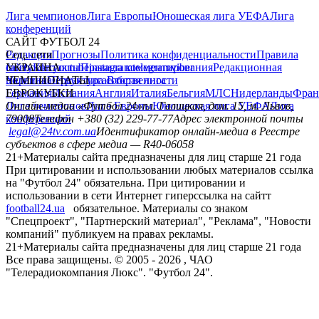
Лига чемпионов
Лига Европы
Юношеская лига УЕФА
Лига
конференций
САЙТ ФУТБОЛ 24
Редакция
Соц. сети
Прогнозы
Политика конфиденциальности
Правила
сайту
facebook
УКРАИНА
Контакты
x
youtube
Правила комментирования
instagram
telegram
viber
Редакционная
политика
Украина
ЧЕМПИОНАТЫ
Первая лига
Структура собственности
Вторая лига
Германия
ЕВРОКУБКИ
Испания
Англия
Италия
Бельгия
МЛС
Нидерланды
Фран
Лига чемпионов
Онлайн-медиа «Футбол 24»
Лига Европы
пл. Галицкая, дом. 15, м. Львов,
Юношеская лига УЕФА
Лига
конференций
79008
Телефон +380 (32) 229-77-77
Адрес электронной почты
legal@24tv.com.ua
Идентификатор онлайн-медиа в Реестре
субъектов в сфере медиа — R40-06058
21+
Материалы сайта предназначены для лиц старше 21 года
При цитировании и использовании любых материалов ссылка
на "Футбол 24" обязательна. При цитировании и
использовании в сети Интернет гиперссылка на сайтт
football24.ua
обязательное. Материалы со знаком
"Спецпроект", "Партнерский материал", "Реклама", "Новости
компаний" публикуем на правах рекламы.
21+
Материалы сайта предназначены для лиц старше 21 года
Все права защищены. © 2005 -
2026
, ЧАО
"Телерадиокомпания Люкс". "Футбол 24".