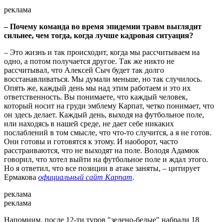
реклама
– Почему команда во время эпидемии травм выглядит
сильнее, чем тогда, когда лучше кадровая ситуация?
– Это жизнь и так происходит, когда мы рассчитываем на
одно, а потом получается другое. Так же никто не
рассчитывал, что Алексей Сыч будет так долго
восстанавливаться. Мы думали меньше, но так случилось.
Опять же, каждый день мы над этим работаем и это их
ответственность. Вы понимаете, что каждый человек,
который носит на груди эмблему Карпат, четко понимает, что
он здесь делает. Каждый день, выходя на футбольное поле,
или находясь в нашей среде, не дает себе никаких
послаблений в том смысле, что что-то случится, а я не готов.
Они готовы и готовятся к этому. И наоборот, часто
расстраиваются, что не выходят на поле. Володя Адамюк
говорил, что хотел выйти на футбольное поле и ждал этого.
Но я ответил, что все позиции в атаке заняты, – цитирует
Ермакова
официальный сайт Карпат
.
реклама
реклама
Напомним, после 12-ти туров "зелено-белые" набрали 18