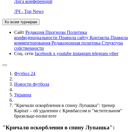
Лига конференций
ЛЧ - Top News
Ко всем турнирам
Сайт
Редакция
Прогнозы
Политика
конфиденциальности
Правила сайту
Контакты
Правила
комментирования
Редакционная политика
Структура
собственности
Соц. сети
facebook
x
youtube
instagram
telegram
viber
Футбол 24
Новости футбола
Украина
"Кричали оскорбления в спину Лупашка": тренер
Карпат – об удалении с Кривбассом и "мстительном"
бразильце-полиглоте
"Кричали оскорбления в спину Лупашка":