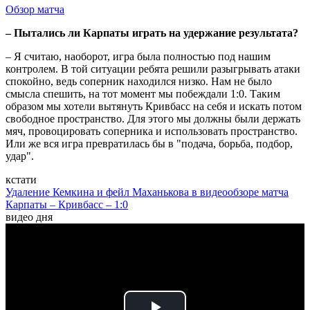
Обзор матча
– Пытались ли Карпаты играть на удержание результата?
– Я считаю, наоборот, игра была полностью под нашим
контролем. В той ситуации ребята решили разыгрывать атаки
спокойно, ведь соперник находился низко. Нам не было
смысла спешить, на тот момент мы побеждали 1:0. Таким
образом мы хотели вытянуть Кривбасс на себя и искать потом
свободное пространство. Для этого мы должны были держать
мяч, провоцировать соперника и использовать пространство.
Или же вся игра превратилась бы в "подача, борьба, подбор,
удар".
кстати
Удаление Кемкина и фейл Маханькова в видеообзоре матча
Карпаты – Кривбасс – 1:0
видео дня