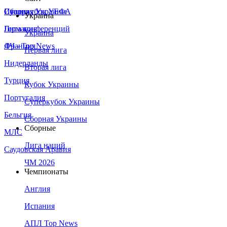
Сборная Украины
Италия
Суперкубок УЕФА
Украина
Германия
Лига конференций
Украина
Франция
ЛЧ - Top News
Первая лига
Нидерланды
Вторая лига
Турция
Кубок Украины
Португалия
Суперкубок Украины
Бельгия
Сборная Украины
Сборные
МЛС
Лига наций
Саудовская Аравия
ЧМ 2026
Чемпионаты
Англия
Испания
АПЛ Top News