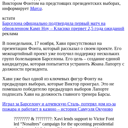
Виктором Фонтом на предстоящих президентских выборах,
информирует
Marca
.
кстати
Барселона официально подтвердила первый матч на
обновленном Камп Ноу – Класико прервет 2,5 года ожиданий
реклама
В понедельник, 17 ноября, Хави присутствовал на
презентации Фонта, который рассказал о своем проекте. Его
межпартийный проект уже получил поддержку нескольких
групп болельщиков Барселоны. Его цель – создание единой
кандидатуры, которая попытается устранить Жоана Лапорту с
должности президента.
Хави уже был одной из ключевых фигур Фонту на
предыдущих выборах, которые Виктор проиграл. Это не
помешало победителю предыдущих выборов Лапорте
подписать Хави на должность главного тренера Барсы.
Играл за Барселону и алчевскую Сталь, потерял дом из-за
пожара и работает в казино – история Самуэля Окуново
???????? & ????????: Xavi lends support to Victor Font
led “Nosaltres” campaign for the upcoming presidential