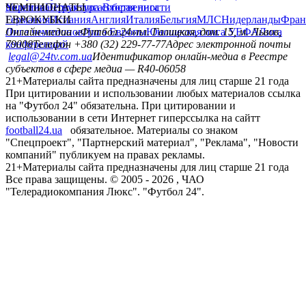
политика
Украина
ЧЕМПИОНАТЫ
Первая лига
Структура собственности
Вторая лига
Германия
ЕВРОКУБКИ
Испания
Англия
Италия
Бельгия
МЛС
Нидерланды
Фран
Лига чемпионов
Онлайн-медиа «Футбол 24»
Лига Европы
пл. Галицкая, дом. 15, м. Львов,
Юношеская лига УЕФА
Лига
конференций
79008
Телефон +380 (32) 229-77-77
Адрес электронной почты
legal@24tv.com.ua
Идентификатор онлайн-медиа в Реестре
субъектов в сфере медиа — R40-06058
21+
Материалы сайта предназначены для лиц старше 21 года
При цитировании и использовании любых материалов ссылка
на "Футбол 24" обязательна. При цитировании и
использовании в сети Интернет гиперссылка на сайтт
football24.ua
обязательное. Материалы со знаком
"Спецпроект", "Партнерский материал", "Реклама", "Новости
компаний" публикуем на правах рекламы.
21+
Материалы сайта предназначены для лиц старше 21 года
Все права защищены. © 2005 -
2026
, ЧАО
"Телерадиокомпания Люкс". "Футбол 24".