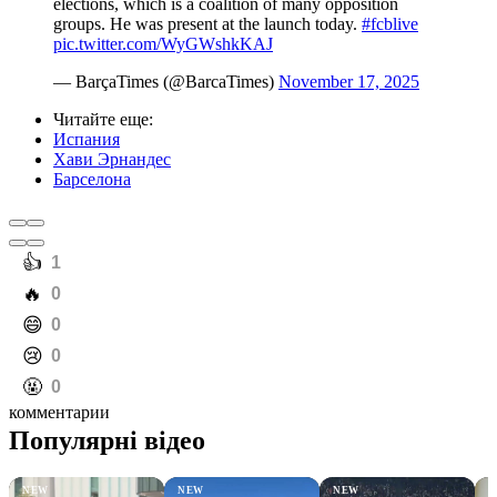
elections, which is a coalition of many opposition
groups. He was present at the launch today.
#fcblive
pic.twitter.com/WyGWshkKAJ
— BarçaTimes (@BarcaTimes)
November 17, 2025
Читайте еще
:
Испания
Хави Эрнандес
Барселона
️👍
1
️🔥
0
️😄
0
️😢
0
️🤬
0
комментарии