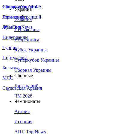
Сборная Украины
Италия
Суперкубок УЕФА
Украина
Германия
Лига конференций
Украина
Франция
ЛЧ - Top News
Первая лига
Нидерланды
Вторая лига
Турция
Кубок Украины
Португалия
Суперкубок Украины
Бельгия
Сборная Украины
Сборные
МЛС
Лига наций
Саудовская Аравия
ЧМ 2026
Чемпионаты
Англия
Испания
АПЛ Top News