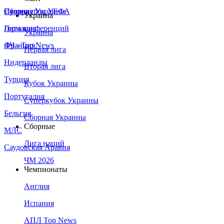
Сборная Украины
Италия
Суперкубок УЕФА
Украина
Германия
Лига конференций
Украина
Франция
ЛЧ - Top News
Первая лига
Нидерланды
Вторая лига
Турция
Кубок Украины
Португалия
Суперкубок Украины
Бельгия
Сборная Украины
Сборные
МЛС
Лига наций
Саудовская Аравия
ЧМ 2026
Чемпионаты
Англия
Испания
АПЛ Top News