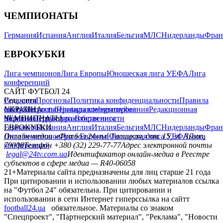
ЧЕМПИОНАТЫ
Германия
Испания
Англия
Италия
Бельгия
МЛС
Нидерланды
Фран
ЕВРОКУБКИ
Лига чемпионов
Лига Европы
Юношеская лига УЕФА
Лига
конференций
САЙТ ФУТБОЛ 24
Редакция
Соц. сети
Прогнозы
Политика конфиденциальности
Правила
сайту
facebook
УКРАИНА
Контакты
x
youtube
Правила комментирования
instagram
telegram
viber
Редакционная
политика
Украина
ЧЕМПИОНАТЫ
Первая лига
Структура собственности
Вторая лига
Германия
ЕВРОКУБКИ
Испания
Англия
Италия
Бельгия
МЛС
Нидерланды
Фран
Лига чемпионов
Онлайн-медиа «Футбол 24»
Лига Европы
пл. Галицкая, дом. 15, м. Львов,
Юношеская лига УЕФА
Лига
конференций
79008
Телефон +380 (32) 229-77-77
Адрес электронной почты
legal@24tv.com.ua
Идентификатор онлайн-медиа в Реестре
субъектов в сфере медиа — R40-06058
21+
Материалы сайта предназначены для лиц старше 21 года
При цитировании и использовании любых материалов ссылка
на "Футбол 24" обязательна. При цитировании и
использовании в сети Интернет гиперссылка на сайтт
football24.ua
обязательное. Материалы со знаком
"Спецпроект", "Партнерский материал", "Реклама", "Новости