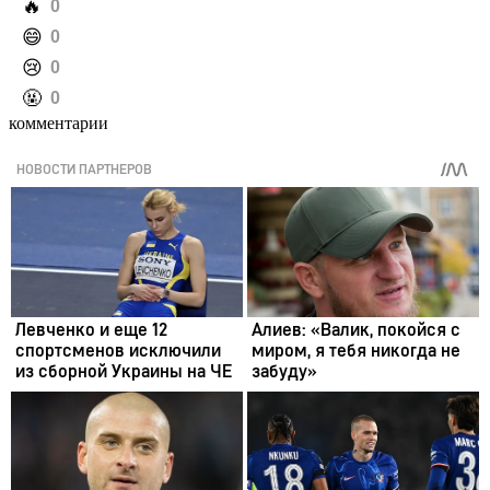
️🔥
0
️😄
0
️😢
0
️🤬
0
комментарии