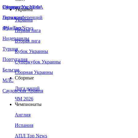
Сборная Украины
Италия
Суперкубок УЕФА
Украина
Германия
Лига конференций
Украина
Франция
ЛЧ - Top News
Первая лига
Нидерланды
Вторая лига
Турция
Кубок Украины
Португалия
Суперкубок Украины
Бельгия
Сборная Украины
Сборные
МЛС
Лига наций
Саудовская Аравия
ЧМ 2026
Чемпионаты
Англия
Испания
АПЛ Top News