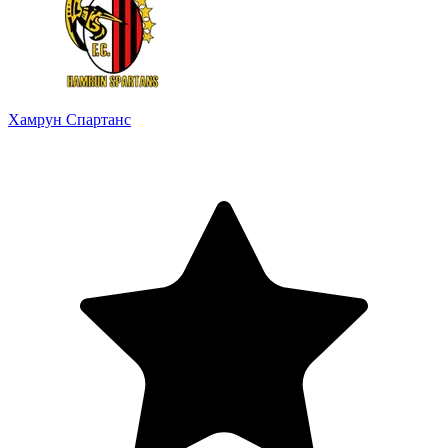
Хамрун Спартанс