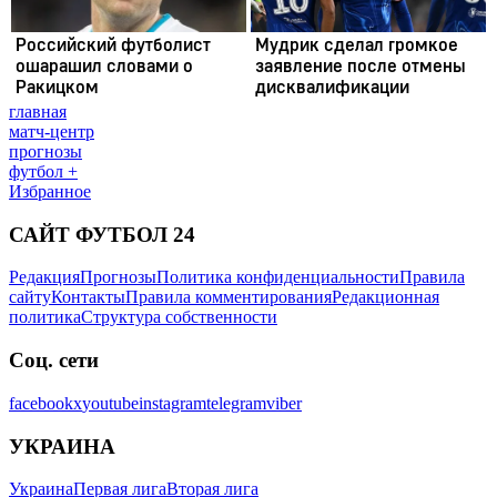
главная
матч-центр
прогнозы
футбол +
Избранное
САЙТ ФУТБОЛ 24
Редакция
Прогнозы
Политика конфиденциальности
Правила
сайту
Контакты
Правила комментирования
Редакционная
политика
Структура собственности
Соц. сети
facebook
x
youtube
instagram
telegram
viber
УКРАИНА
Украина
Первая лига
Вторая лига