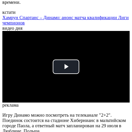
времени.
кстати
Хамрун Спартанс – Динамо: анонс матча квалификации Лиги
чемпионов
видео дня
Play
Video
реклама
Игру Динамо можно посмотреть на телеканале "2+2".
Поединок состоится на стадионе Хибернианс в мальтийском
городе Паола, а ответный матч запланирован на 29 июля в
Люблине, Польша.