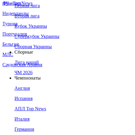
Франция
ЛЧ - Top News
Первая лига
Нидерланды
Вторая лига
Турция
Кубок Украины
Португалия
Суперкубок Украины
Бельгия
Сборная Украины
Сборные
МЛС
Лига наций
Саудовская Аравия
ЧМ 2026
Чемпионаты
Англия
Испания
АПЛ Top News
Италия
Германия