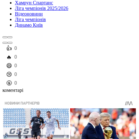
Хамрун Спартанс
Ліга чемпіонів 2025/2026
Відеоновини
Ліга чемпіонів
Динамо Київ
️👍
0
️🔥
0
️😄
0
️😢
0
️🤬
0
коментарі