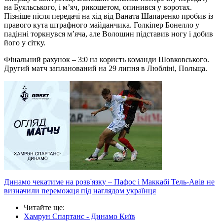
на Буяльського, і м’яч, рикошетом, опинився у воротах.
Пізніше після передачі на хід від Ваната Шапаренко пробив із
правого кута штрафного майданчика. Голкіпер Бонелло у
падінні торкнувся м’яча, але Волошин підставив ногу і добив
його у сітку.
Фінальний рахунок – 3:0 на користь команди Шовковського.
Другий матч запланований на 29 липня в Любліні, Польща.
Динамо чекатиме на розв'язку – Пафос і Маккабі Тель-Авів не
визначили переможця під наглядом українця
Читайте ще
:
Хамрун Спартанс - Динамо Київ