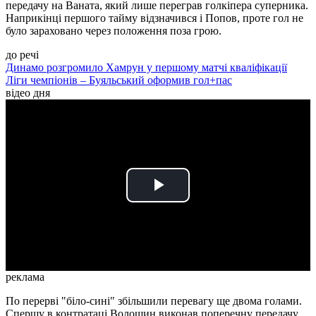
передачу на Ваната, який лише переграв голкіпера суперника.
Наприкінці першого тайму відзначився і Попов, проте гол не
було зараховано через положення поза грою.
до речі
Динамо розгромило Хамрун у першому матчі кваліфікації
Ліги чемпіонів – Буяльський оформив гол+пас
відео дня
Play
Video
реклама
По перерві "біло-сині" збільшили перевагу ще двома голами.
Спершу в контратаці Волошин виконав поперечну передачу