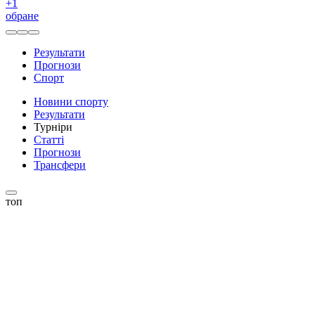
+
1
обране
Результати
Прогнози
Спорт
Новини спорту
Результати
Турніри
Статті
Прогнози
Трансфери
топ