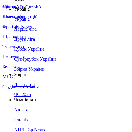
Збірна України
Італія
Суперкубок УЄФА
Україна
Німеччина
Ліга конференцій
Україна
Франція
ЛЧ - Top News
Перша ліга
Нідерланди
Друга ліга
Туреччина
Кубок України
Португалія
Суперкубок України
Бельгія
Збірна України
Збірні
МЛС
Ліга націй
Саудівська Аравія
ЧС 2026
Чемпіонати
Англія
Іспанія
АПЛ Top News