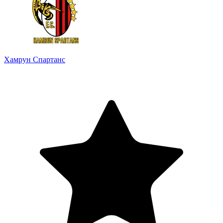
Хамрун Спартанс