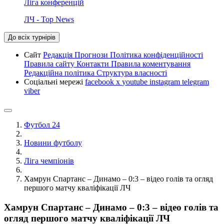
Ліга конференцій
ЛЧ - Top News
До всіх турнірів
Сайт
Редакція
Прогнози
Політика конфіденційності
Правила сайту
Контакти
Правила коментування
Редакційна політика
Структура власності
Соціальні мережі
facebook
x
youtube
instagram
telegram
viber
Футбол 24
Новини футболу
Ліга чемпіонів
Хамрун Спартанс – Динамо – 0:3 – відео голів та огляд
першого матчу кваліфікації ЛЧ
Хамрун Спартанс – Динамо – 0:3 – відео голів та
огляд першого матчу кваліфікації ЛЧ