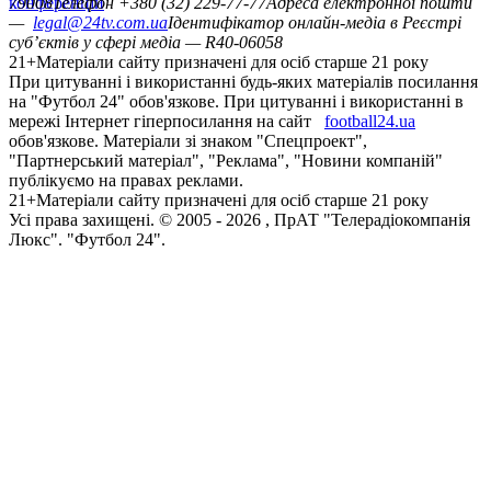
конференцій
79008
Телефон +380 (32) 229-77-77
Адреса електронної пошти
—
legal@24tv.com.ua
Ідентифікатор онлайн-медіа в Реєстрі
суб’єктів у сфері медіа — R40-06058
21+
Матеріали сайту призначені для осіб старше 21 року
При цитуванні і використанні будь-яких матеріалів посилання
на "Футбол 24" обов'язкове. При цитуванні і використанні в
мережі Інтернет гіперпосилання на сайт
football24.ua
обов'язкове. Матеріали зі знаком "Спецпроект",
"Партнерський матеріал", "Реклама", "Новини компаній"
публікуємо на правах реклами.
21+
Матеріали сайту призначені для осіб старше 21 року
Усi права захищенi. © 2005 -
2026
, ПрАТ "Телерадіокомпанія
Люкс". "Футбол 24".