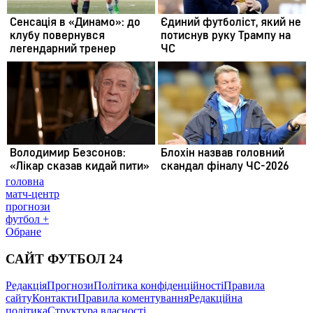
головна
матч-центр
прогнози
футбол +
Обране
САЙТ ФУТБОЛ 24
Редакція
Прогнози
Політика конфіденційності
Правила
сайту
Контакти
Правила коментування
Редакційна
політика
Структура власності